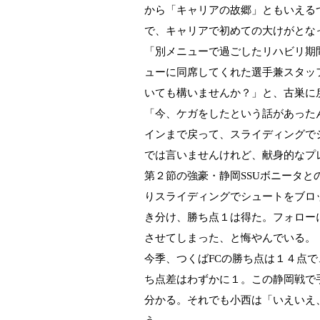
から「キャリアの故郷」ともいえる
で、キャリアで初めての大けがとな
「別メニューで過ごしたリハビリ期
ューに同席してくれた選手兼スタッ
いても構いませんか？」と、古巣に
「今、ケガをしたという話があった
インまで戻って、スライディングで
では言いませんけれど、献身的なプ
第２節の強豪・静岡
SSU
ボニータと
りスライディングでシュートをブロ
き分け、勝ち点１は得た。フォロー
させてしまった、と悔やんでいる。
今季、つくば
FC
の勝ち点は１４点で
ち点差はわずかに１。この静岡戦で
分かる。それでも小西は「いえいえ