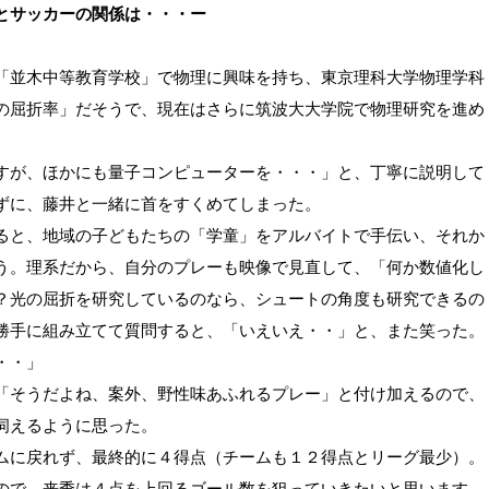
とサッカーの関係は・・・ー
「並木中等教育学校」で物理に興味を持ち、東京理科大学物理学科
の屈折率」だそうで、現在はさらに筑波大大学院で物理研究を進め
が、ほかにも量子コンピューターを・・・」と、丁寧に説明して
ずに、藤井と一緒に首をすくめてしまった。
ると、地域の子どもたちの「学童」をアルバイトで手伝い、それか
う。理系だから、自分のプレーも映像で見直して、「何か数値化し
？光の屈折を研究しているのなら、シュートの角度も研究できるの
勝手に組み立てて質問すると、「いえいえ・・」と、また笑った。
・・」
「そうだよね、案外、野性味あふれるプレー」と付け加えるので、
伺えるように思った。
ムに戻れず、最終的に４得点（チームも１２得点とリーグ最少）。