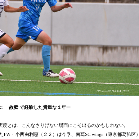
チに
´
故郷
'
で経験した貴重な１年ー
実度とは、こんなさりげない場面にこそ出るのかもしれない。
た
FW
・小西由利恵（２２）は今季、南葛
SC wings
（東京都葛飾区