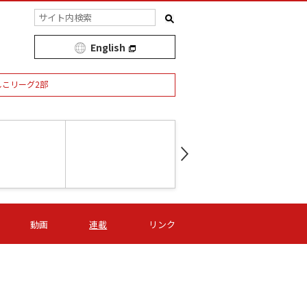
English
しこリーグ2部
第16節 09/05 (土) 15:00
第
ニッパツ
-
ニッパツ
名古屋
/06 (日) 15:00
第16節 09/06 (日) 15:00
第16節 09/05 (土) 15:00
第
動画
連載
リンク
オリプリ
津山
ニッパツ
-
-
-
Ｓ日体大
湯郷ベル
オルカ
ニッパツ
名古屋