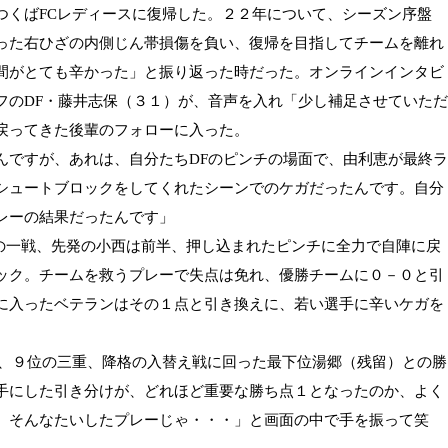
つくば
FC
レディースに復帰した。２２年について、シーズン序盤
った右ひざの内側じん帯損傷を負い、復帰を目指してチームを離れ
間がとても辛かった」と振り返った時だった。オンラインインタビ
フの
DF
・藤井志保（３１）が、音声を入れ「少し補足させていただ
戻ってきた後輩のフォローに入った。
んですが、あれは、自分たち
DF
のピンチの場面で、由利恵が最終ラ
シュートブロックをしてくれたシーンでのケガだったんです。自分
レーの結果だったんです」
の一戦、先発の小西は前半、押し込まれたピンチに全力で自陣に戻
ック。チームを救うプレーで失点は免れ、優勝チームに０－０と引
に入ったベテランはその１点と引き換えに、若い選手に辛いケガを
、９位の三重、降格の入替え戦に回った最下位湯郷（残留）との勝
手にした引き分けが、どれほど重要な勝ち点１となったのか、よく
、そんなたいしたプレーじゃ・・・」と画面の中で手を振って笑