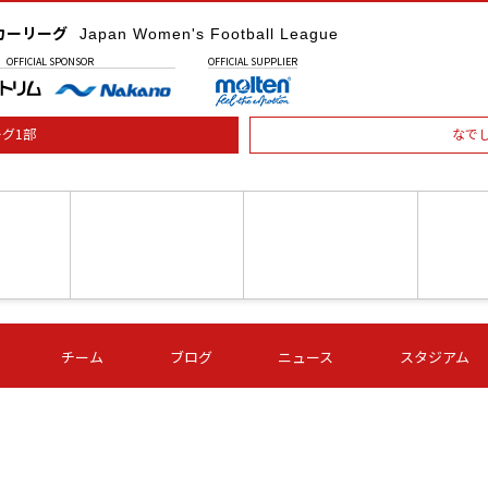
カーリーグ
Japan Women's Football League
OFFICIAL
SPONSOR
OFFICIAL
SUPPLIER
グ1部
なで
土) 15:00
第16節 09/05 (土) 16:00
第16節 09/05 (土) 17:00
第16節 09
チーム
ブログ
ニュース
スタジアム
星
ＡＧＦ
いちご
-
-
愛媛Ｌ
Ｓ世田谷
伊賀ＦＣ
ヴィアマ
Ａハリマ
Ｖ市原Ｌ