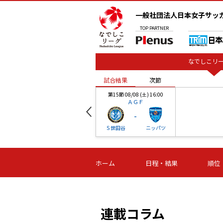
一般社団法人日本女子サッ
TOP
PARTNER
なでしこリー
試合結果
次節
00
第15節 08/08 (土) 16:00
ＡＧＦ
-
ベル
Ｓ世田谷
ニッパツ
試合結果
次節
00
第16節 09/06 (日) 15:00
第16節 09/05 (土) 15:00
第16節 09/05 (
ホーム
日程・結果
順位
津山
ニッパツ
石人の
-
-
-
体大
湯郷ベル
オルカ
ニッパツ
名古屋
静岡
連載コラム