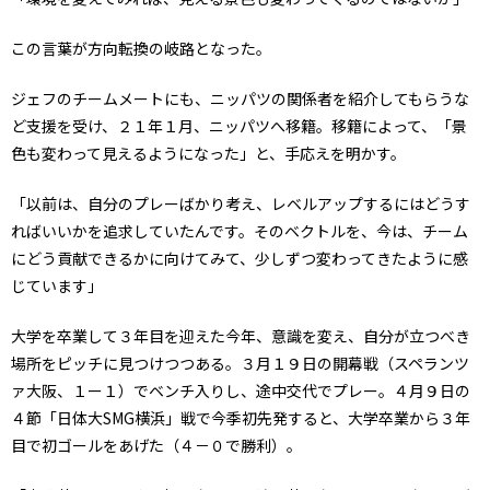
この言葉が方向転換の岐路となった。
ジェフのチームメートにも、ニッパツの関係者を紹介してもらうな
ど支援を受け、２１年１月、ニッパツへ移籍。移籍によって、「景
色も変わって見えるようになった」と、手応えを明かす。
「以前は、自分のプレーばかり考え、レベルアップするにはどうす
ればいいかを追求していたんです。そのベクトルを、今は、チーム
にどう貢献できるかに向けてみて、少しずつ変わってきたように感
じています」
大学を卒業して３年目を迎えた今年、意識を変え、自分が立つべき
場所をピッチに見つけつつある。３月１９日の開幕戦（スペランツ
ァ大阪、１ー１）でベンチ入りし、途中交代でプレー。４月９日の
４節「日体大SMG横浜」戦で今季初先発すると、大学卒業から３年
目で初ゴールをあげた（４－０で勝利）。