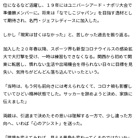
位になるなど活躍し、１９年にはユニバーシアード・ナポリ大会で
準優勝メンバーに。将来は「なでしこジャパン」を目指す逸材とし
て期待され、名門・ジェフレディースに加入した。
しかし「現実は甘くはなかった」と、苦しかった過去を振り返る。
加入した２０年春以降、スポーツ界も新型コロナウイルスの感染拡
大で大打撃を受け、一時は練習もできなくなる。関西から初めて関
東に転居し、慣れない生活や出場機会を得られない日々に目標を見
失い、気持ちがどんどん落ち込んでいったという。
「当時は、もう何も前向きには考えられなくて、コロナ禍も影響し
ていてひどい精神状態でした。サッカーを辞めようと決め、家族に
伝えました」
両親は、引退まで決めたその思いは理解する一方で、少し違った方
向へ、いわば「心のアシスト」を送った。
「環境を変えてみれば、見える景色も変わってくるのではないか」