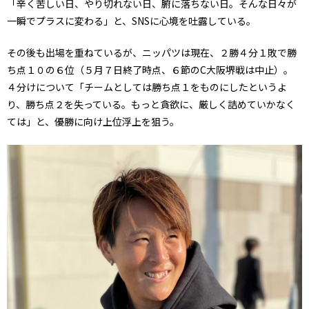
「辛く苦しい日、やり切れない日、腑に落ちない日。そんな日々が
一瞬でプラスに変わる」と、SNSに心境を吐露している。
その後も出場を重ねているが、ニッパツは現在、２勝４分１敗で勝
ち点１０の６位（５月７日終了時点、６節のC大阪堺戦は中止）。
４分けについて「チームとしては勝ち点１をものにしたというよ
り、勝ち点２を失っている。もっと貪欲に、厳しく詰めていかなく
ては」と、優勝に向け上位浮上を狙う。