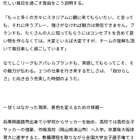
忙しい毎日を過ごす理由をこう説明する。
「もっと多くの方々にスタジアムに観に来てもらいたい、と言って
も、それに伴うプレー、強さがなければ魅力は発信できません。ブ
ランドも、たくさんの人に知ってもらうにはコンセプトを含めて良
い物を作らなくては。大変といえば大変ですが、チームの理解も頂
いて毎日楽しく過ごしています」
なでしこリーグもアパレルブランドも、実感してもらってこそ、そ
の魅力が伝わる。２つの仕事を行き来する忙しさは、「自分らし
さ」と向き合う充実した時間のようだ。
ー甘くはなかった現実、景色を変えるための移籍ー
兵庫県姫路市出身で小学校からサッカーを始め、高校では高校女子
サッカーの強豪、作陽高校（岡山県津山市）へ入学。卒業後大阪体
育大に進学すると、教職課程を取りながら全国大学女子選手権で３