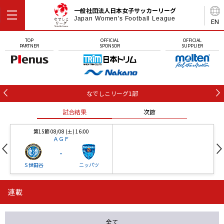
一般社団法人日本女子サッカーリーグ
Japan Women's Football League
EN
TOP
OFFICIAL
OFFICIAL
PARTNER
SPONSOR
SUPPLIER
なでしこリーグ1部
試合結果
次節
第15節 08/08 (土) 16:00
ＡＧＦ
-
Ｓ世田谷
ニッパツ
連載
第16節 09/05 (土) 15:00
第16節 09/05 (土) 15:00
試合結果
次節
ニッパツ
石人の星
-
-
全て