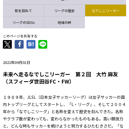
ニッパツ
名古屋
静岡
愛媛Ｌ
街を訪ねて
リーグの歴史
なでしこリーガー
リーグのSDGs
地域の絆
このページを共有する
2022年04月01日
未来へ走るなでしこリーガー 第２回 大竹 麻友
（スフィーダ世田谷FC・FW）
１９８９年、JLSL（日本女子サッカーリーグ）は女子サッカーの国
内トップリーグとしてスタートし、「L・リーグ」、そして２００４
年から「なでしこリーグ」と名称を変えて歴史を刻んできた。名称
やクラブ数が変わっても、変わらなかったものもある。高い競技力
と、どんな時もサッカーを続けようと努力するひたむきさだ。「な