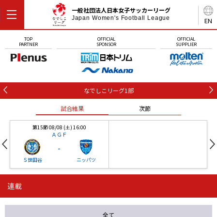
一般社団法人日本女子サッカーリーグ
Japan Women's Football League
EN
TOP
OFFICIAL
OFFICIAL
PARTNER
SPONSOR
SUPPLIER
なでしこリーグ1部
試合結果
次節
第15節 08/08 (土) 16:00
ＡＧＦ
-
Ｓ世田谷
ニッパツ
連載
第16節 09/05 (土) 15:00
第16節 09/05 (土) 15:00
試合結果
次節
ニッパツ
石人の星
-
-
全て