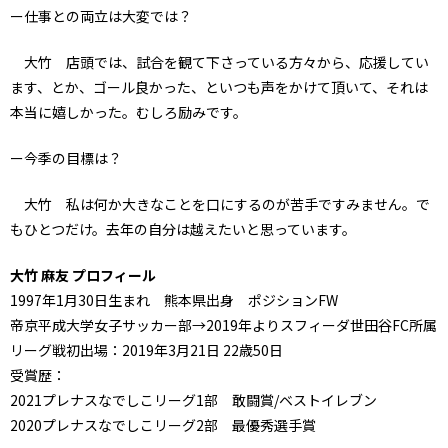
ー仕事との両立は大変では？
大竹 店頭では、試合を観て下さっている方々から、応援してい
ます、とか、ゴール良かった、といつも声をかけて頂いて、それは
本当に嬉しかった。むしろ励みです。
ー今季の目標は？
大竹 私は何か大きなことを口にするのが苦手ですみません。で
もひとつだけ。去年の自分は越えたいと思っています。
大竹 麻友 プロフィール
1997年1月30日生まれ 熊本県出身 ポジションFW
帝京平成大学女子サッカー部→2019年よりスフィーダ世田谷FC所属
リーグ戦初出場：2019年3月21日 22歳50日
受賞歴：
2021プレナスなでしこリーグ1部 敢闘賞/ベストイレブン
2020プレナスなでしこリーグ2部 最優秀選手賞