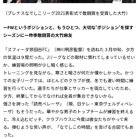
（プレナスなでしこリーグ2021表彰式で敢闘賞を受賞した大竹）
ーFWというポジションと、もうひとつ、大切な'ポジション'を探す
シーズンにー昨季敢闘賞の大竹麻友
「スフィーダ世田谷FC」（神川明彦監督）を訪ねた３月中旬、夕方
の気温は９度だった。Jリーグなどの取材に慣れてしまっているせい
か、練習場の照明が少し暗く感じる。
トレーニングを見ながら、寒さと暗さが何だか懐かしかった。かつ
ての女子リーグでは、ほとんどのクラブが夜、冬でも遅い時間に練
習を行っていた。選手たちが仕事とサッカーを両立していたため、
夕方、終業してからでなければ全員が集合できないから。
強さを誇った「読売ベレーザ」（現、日テレ・東京ヴェルディベレ
ーザ）もそうだった。華やかな男子のトップチームが練習を終える
と、冷え込むピッチ、クラブハウスに今度は彼女たちがやって来
る。弾むような笑い声が、「なでしこの時間」を告げる合図でもあ
った。