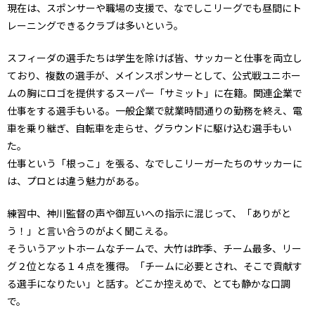
現在は、スポンサーや職場の支援で、なでしこリーグでも昼間にト
レーニングできるクラブは多いという。
スフィーダの選手たちは学生を除けば皆、サッカーと仕事を両立し
ており、複数の選手が、メインスポンサーとして、公式戦ユニホー
ムの胸にロゴを提供するスーパー「サミット」に在籍。関連企業で
仕事をする選手もいる。一般企業で就業時間通りの勤務を終え、電
車を乗り継ぎ、自転車を走らせ、グラウンドに駆け込む選手もい
た。
仕事という「根っこ」を張る、なでしこリーガーたちのサッカーに
は、プロとは違う魅力がある。
練習中、神川監督の声や御互いへの指示に混じって、「ありがと
う！」と言い合うのがよく聞こえる。
そういうアットホームなチームで、大竹は昨季、チーム最多、リー
グ２位となる１４点を獲得。「チームに必要とされ、そこで貢献す
る選手になりたい」と話す。どこか控えめで、とても静かな口調
で。