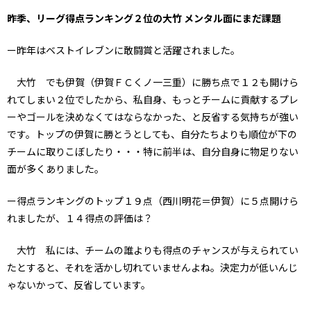
昨季、リーグ得点ランキング２位の大竹 メンタル面にまだ課題
ー昨年はベストイレブンに敢闘賞と活躍されました。
大竹 でも伊賀（伊賀ＦＣくノ一三重）に勝ち点で１２も開けら
れてしまい２位でしたから、私自身、もっとチームに貢献するプレ
ーやゴールを決めなくてはならなかった、と反省する気持ちが強い
です。トップの伊賀に勝とうとしても、自分たちよりも順位が下の
チームに取りこぼしたり・・・特に前半は、自分自身に物足りない
面が多くありました。
ー得点ランキングのトップ１９点（西川明花＝伊賀）に５点開けら
れましたが、１４得点の評価は？
大竹 私には、チームの誰よりも得点のチャンスが与えられてい
たとすると、それを活かし切れていませんよね。決定力が低いんじ
ゃないかって、反省しています。