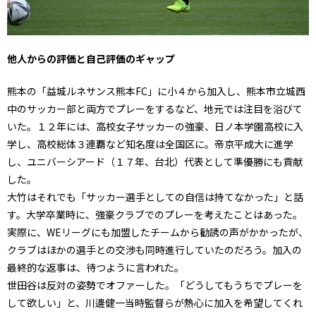
他人からの評価と自己評価のギャップ
熊本の「益城ルネサンス熊本FC」に小４から加入し、熊本市立城西
中のサッカー部と両方でプレーをするなど、地元では注目を浴びて
いた。１２年には、高校女子サッカーの強豪、日ノ本学園高校に入
学し、高校総体３連覇など知名度は全国区に。帝京平成大に進学
し、ユニバーシアード（１７年、台北）代表として準優勝にも貢献
した。
大竹はそれでも「サッカー選手としての自信は持てなかった」と話
す。大学卒業時に、強豪クラブでのプレーを考えたことはあった。
実際に、WEリーグにも加盟したチームから勧誘の声がかかったが、
クラブはほかの選手との交渉も同時進行していたのだろう。加入の
最終的な返事は、待つように言われた。
世田谷は反対の姿勢でオファーした。「どうしてもうちでプレーを
して欲しい」と、川邊健一当時監督らが熱心に加入を希望してくれ