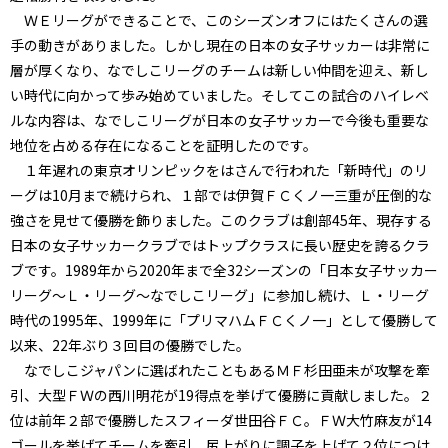
ＷＥリーグができることで、このシーズンオフにはたくさんの選
手の動きがありました。しかし現在の日本の女子サッカーは非常に
層が厚くなり、なでしこリーグのチームは新しい仲間を迎え、新し
い時代に向かって歩み始めていました。そしてこの試合のハイレベ
ルな内容は、なでしこリーグが日本の女子サッカーで今後も重要な
地位を占める存在になることを証明したのです。
１年遅れの東京オリンピックをはさんで行われた「新時代」のリ
ーグは10月まで続けられ、１部では伊賀ＦＣくノ一三重が圧倒的な
強さを見せて優勝を飾りました。このクラブは創部45年、現存する
日本の女子サッカークラブではトップクラスに長い歴史を誇るクラ
ブです。1989年から2020年まで全32シーズンの「日本女子サッカー
リーグ～Ｌ・リーグ～なでしこリーグ」に参加し続け、Ｌ・リーグ
時代の1995年、1999年に「プリマハムＦＣくノ一」として優勝して
以来、22年ぶり３回目の優勝でした。
なでしこジャパンに選ばれたこともあるＭＦ杉田亜未が攻撃を牽
引、大型ＦＷの西川明花が19得点を挙げて優勝に貢献しました。２
位は前年２部で優勝したスフィーダ世田谷ＦＣ。ＦＷ大竹麻友が14
ゴールを挙げてチームを牽引、尻上がりに調子を上げて２位につけ