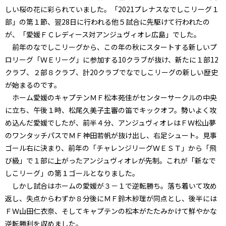
しい桜の花に彩られていました。「2021プレナスなでしこリーグ１
部」の第１節、翌28日に行われる他５試合に先駆けて行われたの
が、「愛媛ＦＣレディース対アンジュヴィオレ広島」でした。
前年のなでしこリーグから、この年の秋にスタートする新しいプ
ロリーグ「ＷＥリーグ」に参加する10クラブが抜け、新たに１部12
クラブ、２部８クラブ、計20クラブでなでしこリーグの新しい歴史
が始まるのです。
ホーム愛媛のキャプテンＭＦ松本苑佳がセンターサークルの中央
に立ち、午後１時、松尾久美子主審の笛でキックオフ。勢いよく攻
め込んだ愛媛でしたが、前半４分、アンジュヴィオレはＦＷ松山夢
のワンタッチパスでＭＦ神田若帆が抜け出し、右足シュート。見事
ゴール右に決まり、前年の「チャレンジリーグＷＥＳＴ」から「飛
び級」で１部に上がったアンジュヴィオレが先制。これが「新なで
しこリーグ」の第１ゴールとなりました。
しかし試合はホームの愛媛が３－１で逆転勝ち。落ち着いて攻め
返し、失点からわずか８分後にＭＦ鈴木紗理が同点とし、後半には
ＦＷ山田仁衣奈、そしてキャプテンの松本がたたみかけて鮮やかな
逆転勝利を収めました。