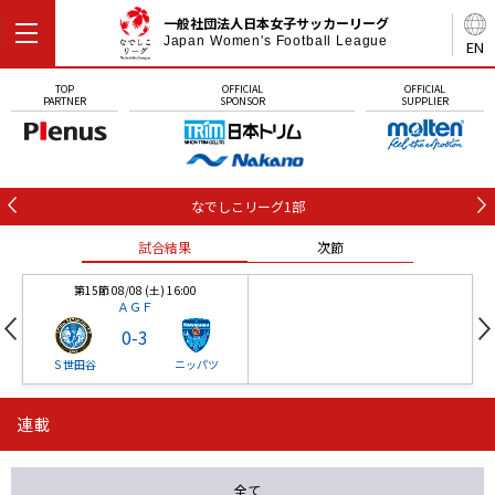
一般社団法人日本女子サッカーリーグ
Japan Women's Football League
EN
TOP
OFFICIAL
OFFICIAL
PARTNER
SPONSOR
SUPPLIER
なでしこリーグ1部
試合結果
次節
第15節 08/08 (土) 16:00
ＡＧＦ
0
-
3
Ｓ世田谷
ニッパツ
連載
第16節 09/05 (土) 15:00
第16節 09/05 (土) 15:00
試合結果
次節
ニッパツ
石人の星
-
-
全て