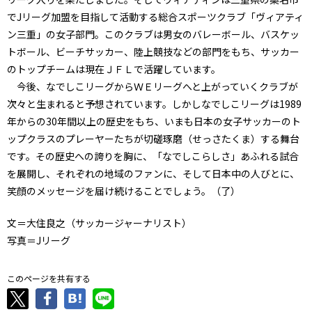
でJリーグ加盟を目指して活動する総合スポーツクラブ「ヴィアティ
ン三重」の女子部門。このクラブは男女のバレーボール、バスケッ
トボール、ビーチサッカー、陸上競技などの部門をもち、サッカー
のトップチームは現在ＪＦＬで活躍しています。
今後、なでしこリーグからＷＥリーグへと上がっていくクラブが
次々と生まれると予想されています。しかしなでしこリーグは1989
年からの30年間以上の歴史をもち、いまも日本の女子サッカーのト
ップクラスのプレーヤーたちが切磋琢磨（せっさたくま）する舞台
です。その歴史への誇りを胸に、「なでしこらしさ」あふれる試合
を展開し、それぞれの地域のファンに、そして日本中の人びとに、
笑顔のメッセージを届け続けることでしょう。（了）
文＝大住良之（サッカージャーナリスト）
写真＝Jリーグ
このページを共有する