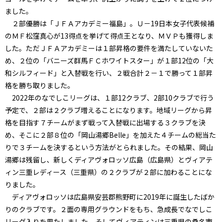
ました。
２部優勝は「ＪＦＡアカデミー福島」。Ｕ－19日本女子代表候補
のＭＦ松窪真心が13得点を挙げて得点王となり、ＭＶＰも獲得しま
した。ただＪＦＡアカデミーは１部昇格の要件を満たしていないた
め、２位の「バニーズ群馬ＦＣホワイトスター」が１部12位の「大
和シルフィード」と入替戦を行い、２戦合計２－１で勝って１部昇
格を勝ち取りました。
2022年のなでしこリーグは、１部12クラブ、2部10クラブで行う
予定で、２部は２クラブ増えることになります。地域リーグから昇
格を目指す７チームがまず戦って入替戦に出場する３クラブを決
め、そこに２部８位の「岡山湯郷Belle」を加えた４チームの総当た
りで３チームを決するという方法がとられました。その結果、岡山
湯郷は残留し、新しくディアヴォロッソ広島（広島県）とヴィアテ
ィン三重レディース（三重県）の２クラブが２部に加わることにな
りました。
ディアヴォロッソは広島県安芸郡熊野町に2019年に誕生したばか
りのクラブです。２面の専用グラウンドをもち、急成長でなでしこ
リーグ入りを果たしました。そしてヴィアティンは三重県の桑名市