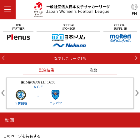
一般社団法人日本女子サッカーリーグ
Japan Women's Football League
EN
TOP
OFFICIAL
OFFICIAL
PARTNER
SPONSOR
SUPPLIER
なでしこリーグ1部
試合結果
次節
第15節 08/08 (土) 16:00
ＡＧＦ
-
Ｓ世田谷
ニッパツ
動画
第16節 09/05 (土) 15:00
第16節 09/05 (土) 15:00
試合結果
次節
ニッパツ
石人の星
-
-
このページを共有する