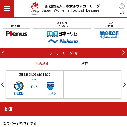
一般社団法人日本女子サッカーリーグ
Japan Women's Football League
EN
TOP
OFFICIAL
OFFICIAL
PARTNER
SPONSOR
SUPPLIER
なでしこリーグ1部
試合結果
次節
第15節 08/08 (土) 16:00
ＡＧＦ
0
-
3
Ｓ世田谷
ニッパツ
動画
第16節 09/05 (土) 15:00
第16節 09/05 (土) 15:00
試合結果
次節
ニッパツ
石人の星
-
-
このページを共有する