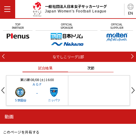
一般社団法人日本女子サッカーリーグ
Japan Women's Football League
EN
TOP
OFFICIAL
OFFICIAL
PARTNER
SPONSOR
SUPPLIER
なでしこリーグ1部
試合結果
次節
第15節 08/08 (土) 16:00
ＡＧＦ
-
Ｓ世田谷
ニッパツ
動画
第16節 09/05 (土) 15:00
第16節 09/05 (土) 15:00
試合結果
次節
ニッパツ
石人の星
-
-
このページを共有する