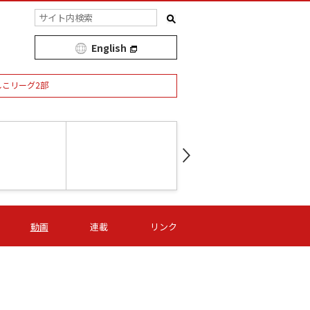
English
しこリーグ2部
第16節 09/05 (土) 15:00
第
ニッパツ
-
ニッパツ
名古屋
/06 (日) 15:00
第16節 09/06 (日) 15:00
第16節 09/05 (土) 15:00
第
動画
連載
リンク
オリプリ
津山
ニッパツ
-
-
-
Ｓ日体大
湯郷ベル
オルカ
ニッパツ
名古屋