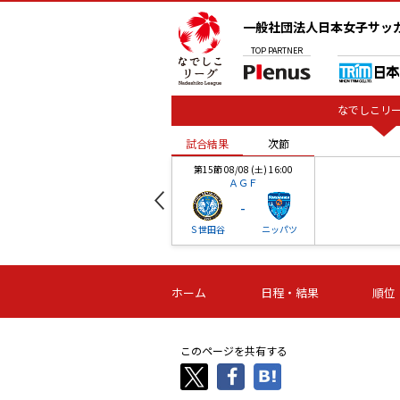
一般社団法人日本女子サッ
TOP
PARTNER
なでしこリー
試合結果
次節
00
第15節 08/08 (土) 16:00
ＡＧＦ
-
ベル
Ｓ世田谷
ニッパツ
試合結果
次節
00
第16節 09/06 (日) 15:00
第16節 09/05 (土) 15:00
第16節 09/05 (
ホーム
日程・結果
順位
津山
ニッパツ
石人の
-
-
-
体大
湯郷ベル
オルカ
ニッパツ
名古屋
静岡
このページを共有する