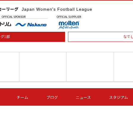
カーリーグ
Japan Women's Football League
OFFICIAL
SPONSOR
OFFICIAL
SUPPLIER
グ1部
なで
土) 15:00
第16節 09/05 (土) 16:00
第16節 09/05 (土) 17:00
第16節 09
チーム
ブログ
ニュース
スタジアム
星
ＡＧＦ
いちご
-
-
愛媛Ｌ
Ｓ世田谷
伊賀ＦＣ
ヴィアマ
Ａハリマ
Ｖ市原Ｌ