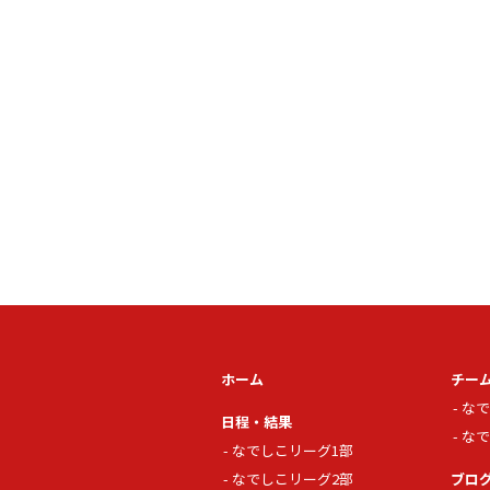
ホーム
チー
なで
日程・結果
なで
なでしこリーグ1部
なでしこリーグ2部
ブロ