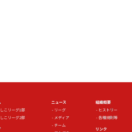
ム
ニュース
組織概要
しこリーグ1部
リーグ
ヒストリー
しこリーグ2部
メディア
各種規則等
チーム
グ
リンク