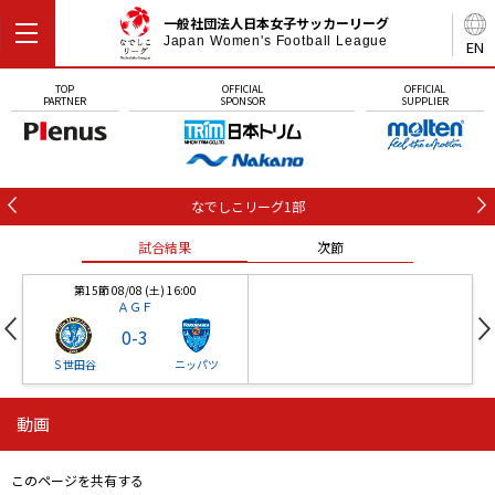
一般社団法人日本女子サッカーリーグ
Japan Women's Football League
EN
TOP
OFFICIAL
OFFICIAL
PARTNER
SPONSOR
SUPPLIER
なでしこリーグ1部
試合結果
次節
第15節 08/08 (土) 16:00
ＡＧＦ
0
-
3
Ｓ世田谷
ニッパツ
動画
第16節 09/05 (土) 15:00
第16節 09/05 (土) 15:00
試合結果
次節
ニッパツ
石人の星
-
-
このページを共有する