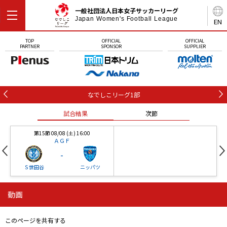
一般社団法人日本女子サッカーリーグ
Japan Women's Football League
EN
TOP
OFFICIAL
OFFICIAL
PARTNER
SPONSOR
SUPPLIER
なでしこリーグ1部
試合結果
次節
第15節 08/08 (土) 16:00
ＡＧＦ
-
Ｓ世田谷
ニッパツ
動画
第16節 09/05 (土) 15:00
第16節 09/05 (土) 15:00
試合結果
次節
ニッパツ
石人の星
-
-
このページを共有する