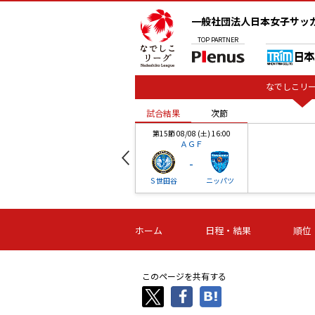
一般社団法人日本女子サッ
TOP
PARTNER
なでしこリー
試合結果
次節
00
第15節 08/08 (土) 16:00
ＡＧＦ
-
ベル
Ｓ世田谷
ニッパツ
試合結果
次節
00
第16節 09/06 (日) 15:00
第16節 09/05 (土) 15:00
第16節 09/05 (
ホーム
日程・結果
順位
津山
ニッパツ
石人の
-
-
-
体大
湯郷ベル
オルカ
ニッパツ
名古屋
静岡
このページを共有する