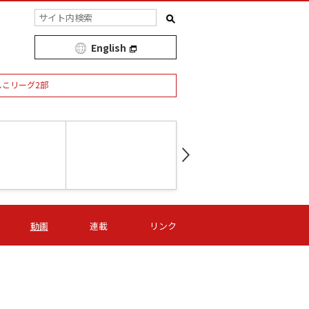
English
しこリーグ2部
第16節 09/05 (土) 15:00
第
ニッパツ
-
ニッパツ
名古屋
/06 (日) 15:00
第16節 09/06 (日) 15:00
第16節 09/05 (土) 15:00
第
動画
連載
リンク
オリプリ
津山
ニッパツ
-
-
-
Ｓ日体大
湯郷ベル
オルカ
ニッパツ
名古屋