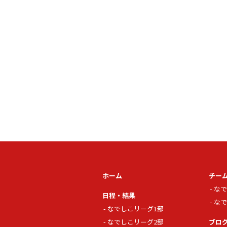
ホーム
チー
なで
日程・結果
なで
なでしこリーグ1部
なでしこリーグ2部
ブロ