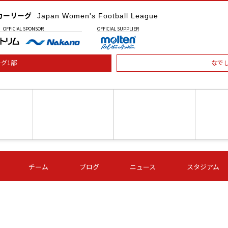
カーリーグ
Japan Women's Football League
OFFICIAL
SPONSOR
OFFICIAL
SUPPLIER
グ1部
なで
土) 15:00
第16節 09/05 (土) 16:00
第16節 09/05 (土) 17:00
第16節 09
チーム
ブログ
ニュース
スタジアム
星
ＡＧＦ
いちご
-
-
愛媛Ｌ
Ｓ世田谷
伊賀ＦＣ
ヴィアマ
Ａハリマ
Ｖ市原Ｌ