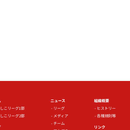
ム
ニュース
組織概要
しこリーグ1部
リーグ
ヒストリー
しこリーグ2部
メディア
各種規則等
チーム
グ
リンク