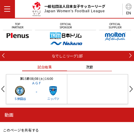
一般社団法人日本女子サッカーリーグ
Japan Women's Football League
EN
TOP
OFFICIAL
OFFICIAL
PARTNER
SPONSOR
SUPPLIER
なでしこリーグ1部
試合結果
次節
第15節 08/08 (土) 16:00
ＡＧＦ
-
Ｓ世田谷
ニッパツ
動画
第16節 09/05 (土) 15:00
第16節 09/05 (土) 15:00
試合結果
次節
ニッパツ
石人の星
-
-
このページを共有する