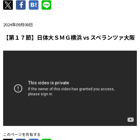
ニッパツ
名古屋
静岡
愛媛Ｌ
2024年09月08日
【第１７節】日体大ＳＭＧ横浜 vs スペランツァ大阪
このページを共有する