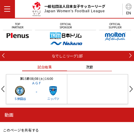
一般社団法人日本女子サッカーリーグ
Japan Women's Football League
EN
TOP
OFFICIAL
OFFICIAL
PARTNER
SPONSOR
SUPPLIER
なでしこリーグ1部
試合結果
次節
第15節 08/08 (土) 16:00
ＡＧＦ
-
Ｓ世田谷
ニッパツ
動画
第16節 09/05 (土) 15:00
第16節 09/05 (土) 15:00
試合結果
次節
ニッパツ
石人の星
-
-
このページを共有する