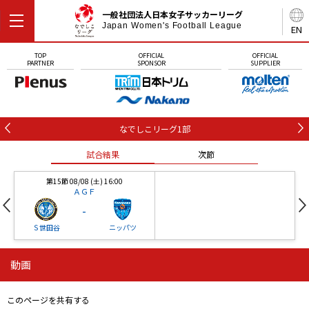
一般社団法人日本女子サッカーリーグ
Japan Women's Football League
EN
TOP
OFFICIAL
OFFICIAL
PARTNER
SPONSOR
SUPPLIER
なでしこリーグ1部
試合結果
次節
第15節 08/08 (土) 16:00
ＡＧＦ
-
Ｓ世田谷
ニッパツ
動画
第16節 09/05 (土) 15:00
第16節 09/05 (土) 15:00
試合結果
次節
ニッパツ
石人の星
-
-
このページを共有する