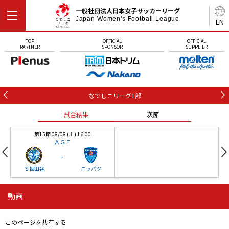
一般社団法人日本女子サッカーリーグ
Japan Women's Football League
EN
TOP
OFFICIAL
OFFICIAL
PARTNER
SPONSOR
SUPPLIER
なでしこリーグ1部
試合結果
次節
第15節 08/08 (土) 16:00
ＡＧＦ
-
Ｓ世田谷
ニッパツ
動画
第16節 09/05 (土) 15:00
第16節 09/05 (土) 15:00
試合結果
次節
ニッパツ
石人の星
-
-
このページを共有する