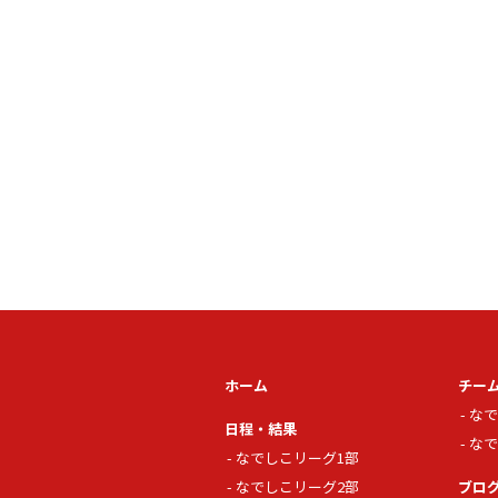
ホーム
チー
なで
日程・結果
なで
なでしこリーグ1部
なでしこリーグ2部
ブロ