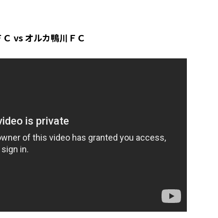
 vs オルカ鴨川ＦＣ