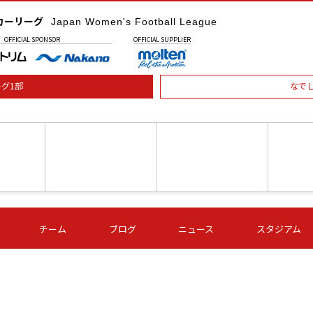
カーリーグ
Japan Women's Football League
OFFICIAL
SPONSOR
OFFICIAL
SUPPLIER
グ1部
なで
土) 15:00
第16節 09/05 (土) 16:00
第16節 09/05 (土) 17:00
第16節 09
チーム
ブログ
ニュース
スタジアム
星
ＡＧＦ
いちご
-
-
愛媛Ｌ
Ｓ世田谷
伊賀ＦＣ
ヴィアマ
Ａハリマ
Ｖ市原Ｌ