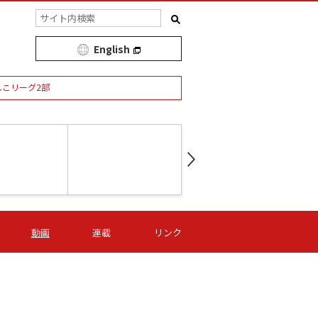
English
しこリーグ2部
第16節 09/05 (土) 15:00
第
ニッパツ
-
ニッパツ
名古屋
/06 (日) 15:00
第16節 09/06 (日) 15:00
第16節 09/05 (土) 15:00
第
動画
連載
リンク
オリプリ
津山
ニッパツ
-
-
-
Ｓ日体大
湯郷ベル
オルカ
ニッパツ
名古屋