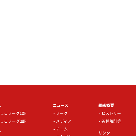
ム
ニュース
組織概要
しこリーグ1部
リーグ
ヒストリー
しこリーグ2部
メディア
各種規則等
チーム
グ
リンク