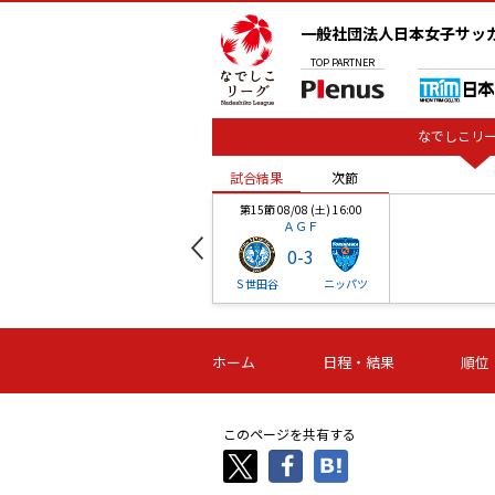
一般社団法人日本女子サッ
TOP
PARTNER
なでしこリー
試合結果
次節
00
第15節 08/08 (土) 16:00
ＡＧＦ
0
-
3
ベル
Ｓ世田谷
ニッパツ
試合結果
次節
00
第16節 09/06 (日) 15:00
第16節 09/05 (土) 15:00
第16節 09/05 (
ホーム
日程・結果
順位
津山
ニッパツ
石人の
-
-
-
体大
湯郷ベル
オルカ
ニッパツ
名古屋
静岡
このページを共有する