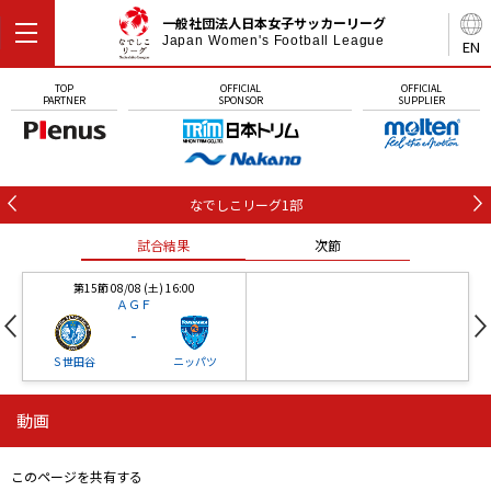
一般社団法人日本女子サッカーリーグ
Japan Women's Football League
EN
TOP
OFFICIAL
OFFICIAL
PARTNER
SPONSOR
SUPPLIER
なでしこリーグ1部
試合結果
次節
第15節 08/08 (土) 16:00
ＡＧＦ
-
Ｓ世田谷
ニッパツ
動画
第16節 09/05 (土) 15:00
第16節 09/05 (土) 15:00
試合結果
次節
ニッパツ
石人の星
-
-
このページを共有する