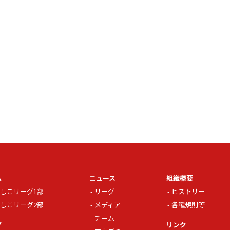
ム
ニュース
組織概要
しこリーグ1部
リーグ
ヒストリー
しこリーグ2部
メディア
各種規則等
チーム
グ
リンク