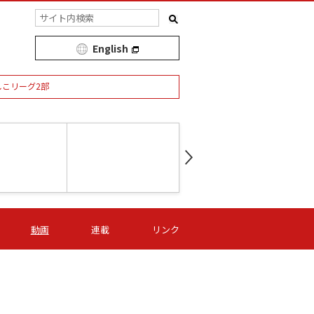
English
しこリーグ2部
第16節 09/05 (土) 15:00
第
ニッパツ
-
ニッパツ
名古屋
/06 (日) 15:00
第16節 09/06 (日) 15:00
第16節 09/05 (土) 15:00
第
動画
連載
リンク
オリプリ
津山
ニッパツ
-
-
-
Ｓ日体大
湯郷ベル
オルカ
ニッパツ
名古屋