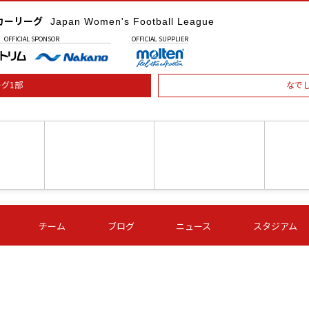
カーリーグ
Japan Women's Football League
OFFICIAL
SPONSOR
OFFICIAL
SUPPLIER
グ1部
なで
土) 15:00
第16節 09/05 (土) 16:00
第16節 09/05 (土) 17:00
第16節 09
チーム
ブログ
ニュース
スタジアム
星
ＡＧＦ
いちご
-
-
愛媛Ｌ
Ｓ世田谷
伊賀ＦＣ
ヴィアマ
Ａハリマ
Ｖ市原Ｌ