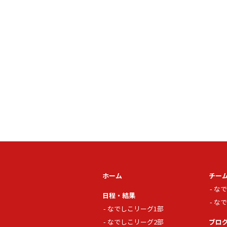
ホーム
チー
なで
日程・結果
なで
なでしこリーグ1部
なでしこリーグ2部
ブロ