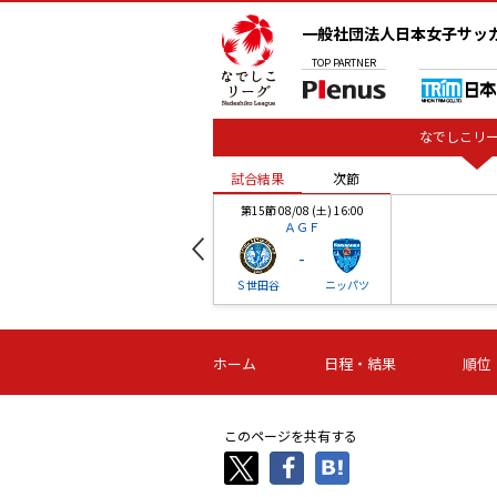
一般社団法人日本女子サッ
TOP
PARTNER
なでしこリー
試合結果
次節
00
第15節 08/08 (土) 16:00
ＡＧＦ
-
ベル
Ｓ世田谷
ニッパツ
試合結果
次節
00
第16節 09/06 (日) 15:00
第16節 09/05 (土) 15:00
第16節 09/05 (
ホーム
日程・結果
順位
津山
ニッパツ
石人の
-
-
-
体大
湯郷ベル
オルカ
ニッパツ
名古屋
静岡
このページを共有する