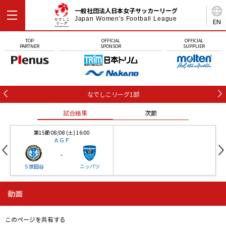
一般社団法人日本女子サッカーリーグ
Japan Women's Football League
EN
TOP
OFFICIAL
OFFICIAL
PARTNER
SPONSOR
SUPPLIER
なでしこリーグ1部
試合結果
次節
第15節 08/08 (土) 16:00
ＡＧＦ
-
Ｓ世田谷
ニッパツ
動画
第16節 09/05 (土) 15:00
第16節 09/05 (土) 15:00
試合結果
次節
ニッパツ
石人の星
-
-
このページを共有する