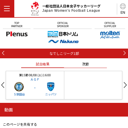
一般社団法人日本女子サッカーリーグ
Japan Women's Football League
EN
TOP
OFFICIAL
OFFICIAL
PARTNER
SPONSOR
SUPPLIER
なでしこリーグ1部
試合結果
次節
第15節 08/08 (土) 16:00
ＡＧＦ
-
Ｓ世田谷
ニッパツ
動画
第16節 09/05 (土) 15:00
第16節 09/05 (土) 15:00
試合結果
次節
ニッパツ
石人の星
-
-
このページを共有する