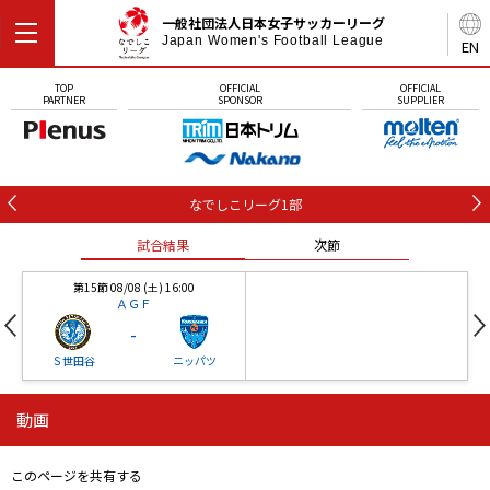
一般社団法人日本女子サッカーリーグ
Japan Women's Football League
EN
TOP
OFFICIAL
OFFICIAL
PARTNER
SPONSOR
SUPPLIER
なでしこリーグ1部
試合結果
次節
第15節 08/08 (土) 16:00
ＡＧＦ
-
Ｓ世田谷
ニッパツ
動画
第16節 09/05 (土) 15:00
第16節 09/05 (土) 15:00
試合結果
次節
ニッパツ
石人の星
-
-
このページを共有する