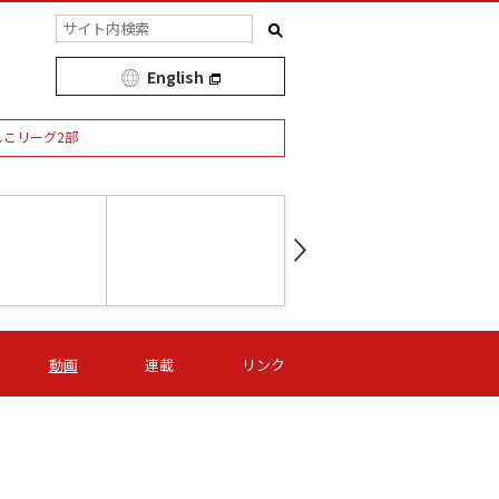
English
しこリーグ2部
第16節 09/05 (土) 15:00
第
ニッパツ
-
ニッパツ
名古屋
/06 (日) 15:00
第16節 09/06 (日) 15:00
第16節 09/05 (土) 15:00
第
動画
連載
リンク
オリプリ
津山
ニッパツ
-
-
-
Ｓ日体大
湯郷ベル
オルカ
ニッパツ
名古屋