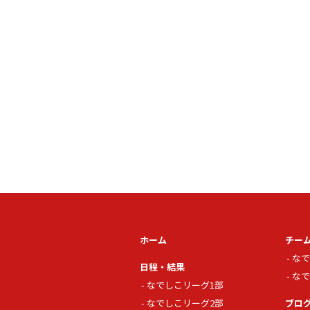
ホーム
チー
なで
日程・結果
なで
なでしこリーグ1部
なでしこリーグ2部
ブロ