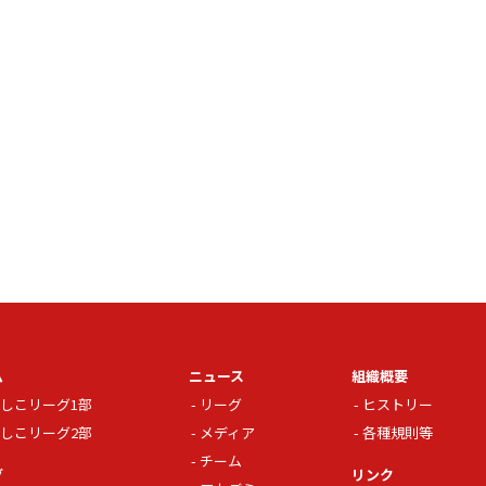
ム
ニュース
組織概要
しこリーグ1部
リーグ
ヒストリー
しこリーグ2部
メディア
各種規則等
チーム
グ
リンク