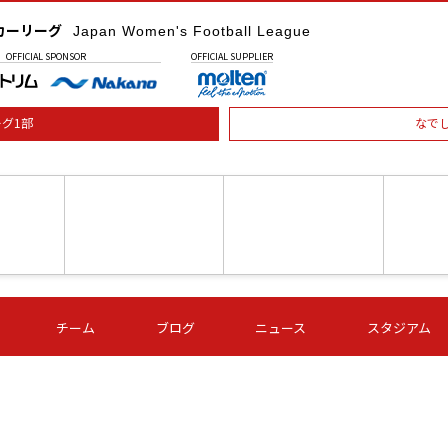
カーリーグ
Japan Women's Football League
OFFICIAL
SPONSOR
OFFICIAL
SUPPLIER
グ1部
なで
土) 15:00
第16節 09/05 (土) 16:00
第16節 09/05 (土) 17:00
第16節 09
チーム
ブログ
ニュース
スタジアム
星
ＡＧＦ
いちご
-
-
愛媛Ｌ
Ｓ世田谷
伊賀ＦＣ
ヴィアマ
Ａハリマ
Ｖ市原Ｌ