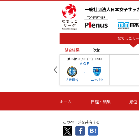
一般社団法人日本女子サッ
TOP
PARTNER
なでしこリー
試合結果
次節
00
第15節 08/08 (土) 16:00
ＡＧＦ
-
ベル
Ｓ世田谷
ニッパツ
試合結果
次節
00
第16節 09/06 (日) 15:00
第16節 09/05 (土) 15:00
第16節 09/05 (
ホーム
日程・結果
順位
津山
ニッパツ
石人の
-
-
-
体大
湯郷ベル
オルカ
ニッパツ
名古屋
静岡
このページを共有する