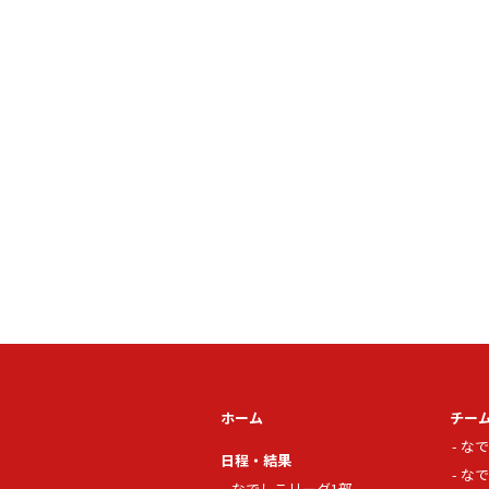
ホーム
チー
なで
日程・結果
なで
なでしこリーグ1部