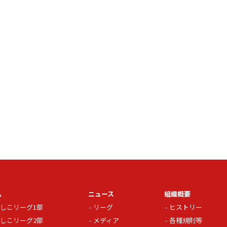
ム
ニュース
組織概要
しこリーグ1部
リーグ
ヒストリー
しこリーグ2部
メディア
各種規則等