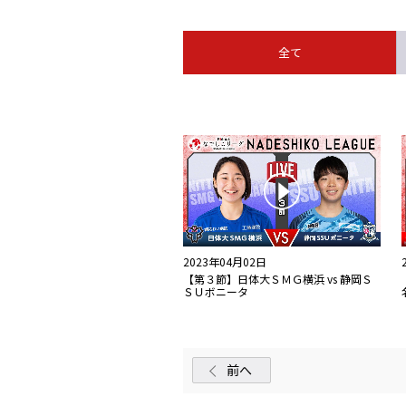
全て
2023年04月02日
【第３節】日体大ＳＭＧ横浜 vs 静岡Ｓ
ＳＵボニータ
前へ