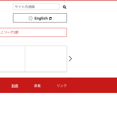
English
しこリーグ2部
第16節 09/05 (土) 15:00
第
ニッパツ
-
ニッパツ
名古屋
/06 (日) 15:00
第16節 09/06 (日) 15:00
第16節 09/05 (土) 15:00
第
動画
連載
リンク
オリプリ
津山
ニッパツ
-
-
-
Ｓ日体大
湯郷ベル
オルカ
ニッパツ
名古屋