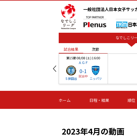
一般社団法人日本女子サッ
TOP
PARTNER
なでしこリー
試合結果
次節
00
第15節 08/08 (土) 16:00
ＡＧＦ
0
-
1
試合中
ベル
Ｓ世田谷
ニッパツ
試合結果
次節
00
第16節 09/06 (日) 15:00
第16節 09/05 (土) 15:00
第16節 09/05 (
ホーム
日程・結果
順位
津山
ニッパツ
石人の
-
-
-
体大
湯郷ベル
オルカ
ニッパツ
名古屋
静岡
2023年4月の動画