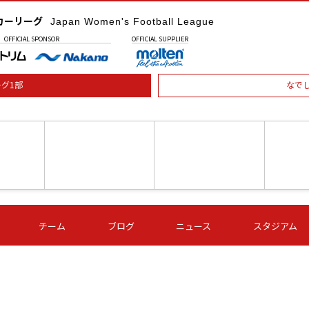
カーリーグ
Japan Women's Football League
OFFICIAL
SPONSOR
OFFICIAL
SUPPLIER
グ1部
なで
土) 15:00
第16節 09/05 (土) 16:00
第16節 09/05 (土) 17:00
第16節 09
チーム
ブログ
ニュース
スタジアム
星
ＡＧＦ
いちご
-
-
愛媛Ｌ
Ｓ世田谷
伊賀ＦＣ
ヴィアマ
Ａハリマ
Ｖ市原Ｌ