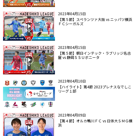
2023年04月15日
【第５節】スペランツァ大阪 vs ニッパツ横浜
ＦＣシーガルズ
2023年04月15日
【第５節】朝日インテック・ラブリッジ名古
屋 vs 静岡ＳＳＵボニータ
2023年04月10日
【ハイライト】第4節 2023プレナスなでしこ
リーグ１部
2023年04月09日
【第４節】オルカ鴨川ＦＣ vs 日体大ＳＭＧ横
浜