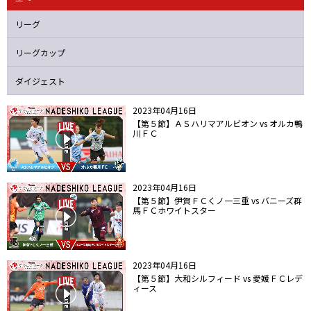
ニッパツ
名古屋
静岡
愛媛Ｌ
リーグ
リーグカップ
ダイジェスト
2023年04月16日
【第５節】ＡＳハリマアルビオン vs オルカ鴨
川ＦＣ
2023年04月16日
【第５節】伊賀ＦＣくノ一三重 vs バニーズ群
馬ＦＣホワイトスター
2023年04月16日
【第５節】大和シルフィード vs 愛媛ＦＣレデ
ィース