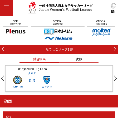
一般社団法人日本女子サッカーリーグ
Japan Women's Football League
EN
TOP
OFFICIAL
OFFICIAL
PARTNER
SPONSOR
SUPPLIER
なでしこリーグ1部
試合結果
次節
第15節 08/08 (土) 16:00
ＡＧＦ
0
-
3
Ｓ世田谷
ニッパツ
動画
第16節 09/05 (土) 15:00
第16節 09/05 (土) 15:00
試合結果
次節
ニッパツ
石人の星
-
-
全て