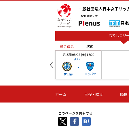
一般社団法人日本女子サッ
TOP
PARTNER
なでしこリー
試合結果
次節
00
第15節 08/08 (土) 16:00
ＡＧＦ
-
ベル
Ｓ世田谷
ニッパツ
試合結果
次節
00
第16節 09/06 (日) 15:00
第16節 09/05 (土) 15:00
第16節 09/05 (
ホーム
日程・結果
順位
津山
ニッパツ
石人の
-
-
-
体大
湯郷ベル
オルカ
ニッパツ
名古屋
静岡
このページを共有する