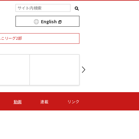
English
しこリーグ2部
第16節 09/05 (土) 15:00
第
ニッパツ
-
ニッパツ
名古屋
/06 (日) 15:00
第16節 09/06 (日) 15:00
第16節 09/05 (土) 15:00
第
動画
連載
リンク
オリプリ
津山
ニッパツ
-
-
-
Ｓ日体大
湯郷ベル
オルカ
ニッパツ
名古屋