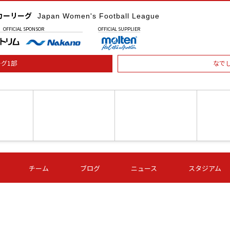
カーリーグ
Japan Women's Football League
OFFICIAL
SPONSOR
OFFICIAL
SUPPLIER
グ1部
なで
土) 15:00
第16節 09/05 (土) 16:00
第16節 09/05 (土) 17:00
第16節 09
チーム
ブログ
ニュース
スタジアム
星
ＡＧＦ
いちご
-
-
愛媛Ｌ
Ｓ世田谷
伊賀ＦＣ
ヴィアマ
Ａハリマ
Ｖ市原Ｌ