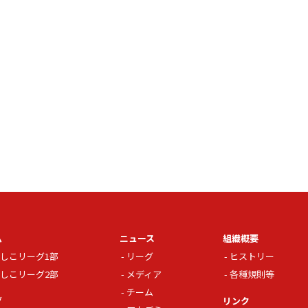
ム
ニュース
組織概要
しこリーグ1部
リーグ
ヒストリー
しこリーグ2部
メディア
各種規則等
チーム
グ
リンク