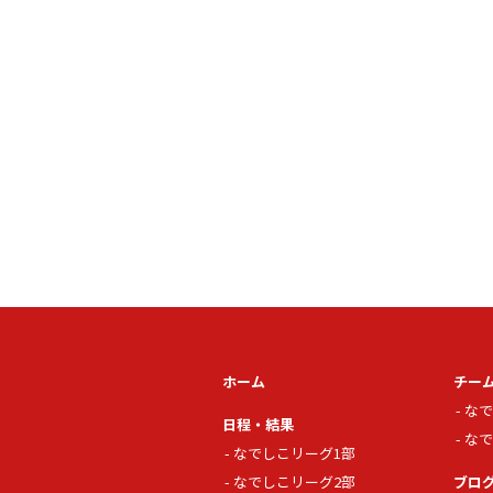
ホーム
チー
なで
日程・結果
なで
なでしこリーグ1部
なでしこリーグ2部
ブロ