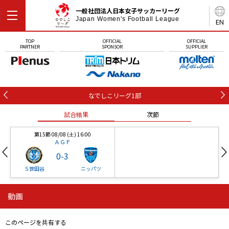
一般社団法人日本女子サッカーリーグ
Japan Women's Football League
EN
TOP
OFFICIAL
OFFICIAL
PARTNER
SPONSOR
SUPPLIER
なでしこリーグ1部
試合結果
次節
第15節 08/08 (土) 16:00
ＡＧＦ
0
-
3
Ｓ世田谷
ニッパツ
動画
第16節 09/05 (土) 15:00
第16節 09/05 (土) 15:00
試合結果
次節
ニッパツ
石人の星
-
-
このページを共有する