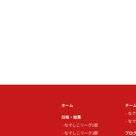
ホーム
チー
なで
日程・結果
なで
なでしこリーグ1部
なでしこリーグ2部
ブロ