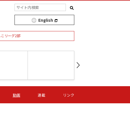
English
しこリーグ2部
第16節 09/05 (土) 15:00
第
ニッパツ
-
ニッパツ
名古屋
/06 (日) 15:00
第16節 09/06 (日) 15:00
第16節 09/05 (土) 15:00
第
動画
連載
リンク
オリプリ
津山
ニッパツ
-
-
-
Ｓ日体大
湯郷ベル
オルカ
ニッパツ
名古屋