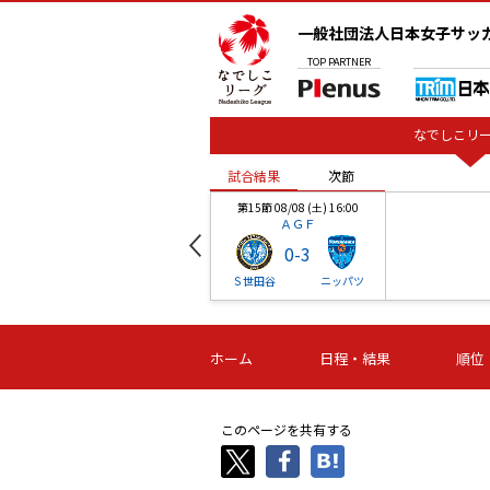
一般社団法人日本女子サッ
TOP
PARTNER
なでしこリー
試合結果
次節
00
第15節 08/08 (土) 16:00
ＡＧＦ
0
-
3
ベル
Ｓ世田谷
ニッパツ
試合結果
次節
00
第16節 09/06 (日) 15:00
第16節 09/05 (土) 15:00
第16節 09/05 (
ホーム
日程・結果
順位
津山
ニッパツ
石人の
-
-
-
体大
湯郷ベル
オルカ
ニッパツ
名古屋
静岡
このページを共有する