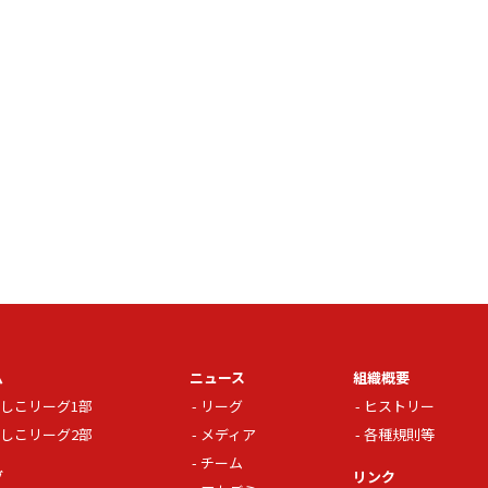
ム
ニュース
組織概要
しこリーグ1部
リーグ
ヒストリー
しこリーグ2部
メディア
各種規則等
チーム
グ
リンク