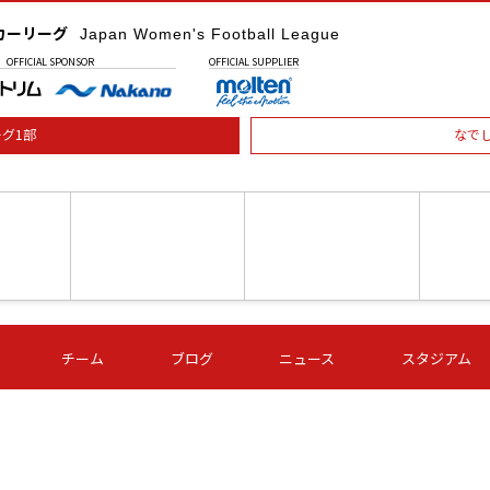
カーリーグ
Japan Women's Football League
OFFICIAL
SPONSOR
OFFICIAL
SUPPLIER
グ1部
なで
土) 15:00
第16節 09/05 (土) 16:00
第16節 09/05 (土) 17:00
第16節 09
チーム
ブログ
ニュース
スタジアム
星
ＡＧＦ
いちご
-
-
愛媛Ｌ
Ｓ世田谷
伊賀ＦＣ
ヴィアマ
Ａハリマ
Ｖ市原Ｌ