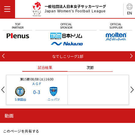
一般社団法人日本女子サッカーリーグ
Japan Women's Football League
EN
TOP
OFFICIAL
OFFICIAL
PARTNER
SPONSOR
SUPPLIER
なでしこリーグ1部
試合結果
次節
第15節 08/08 (土) 16:00
ＡＧＦ
0
-
3
Ｓ世田谷
ニッパツ
動画
第16節 09/05 (土) 15:00
第16節 09/05 (土) 15:00
試合結果
次節
ニッパツ
石人の星
-
-
このページを共有する