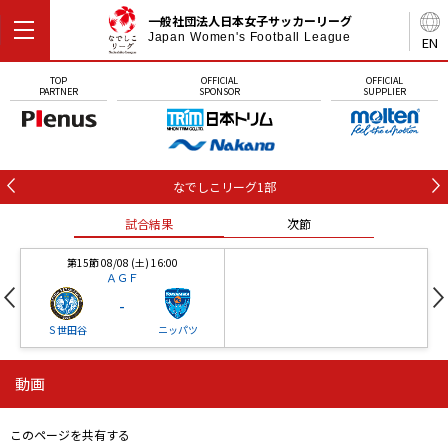
一般社団法人日本女子サッカーリーグ
Japan Women's Football League
EN
TOP
OFFICIAL
OFFICIAL
PARTNER
SPONSOR
SUPPLIER
なでしこリーグ1部
試合結果
次節
第15節 08/08 (土) 16:00
ＡＧＦ
-
Ｓ世田谷
ニッパツ
動画
第16節 09/05 (土) 15:00
第16節 09/05 (土) 15:00
試合結果
次節
ニッパツ
石人の星
-
-
このページを共有する