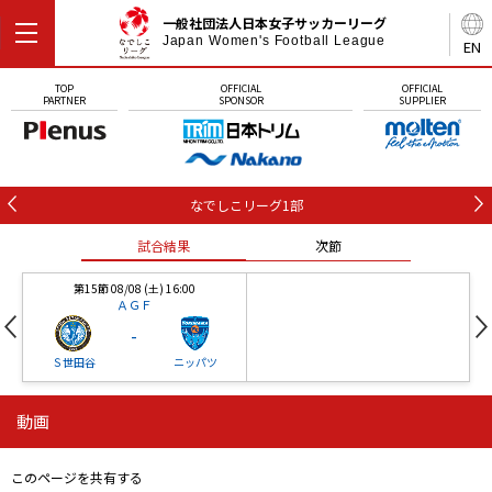
一般社団法人日本女子サッカーリーグ
Japan Women's Football League
EN
TOP
OFFICIAL
OFFICIAL
PARTNER
SPONSOR
SUPPLIER
なでしこリーグ1部
試合結果
次節
第15節 08/08 (土) 16:00
ＡＧＦ
-
Ｓ世田谷
ニッパツ
動画
第16節 09/05 (土) 15:00
第16節 09/05 (土) 15:00
試合結果
次節
ニッパツ
石人の星
-
-
このページを共有する