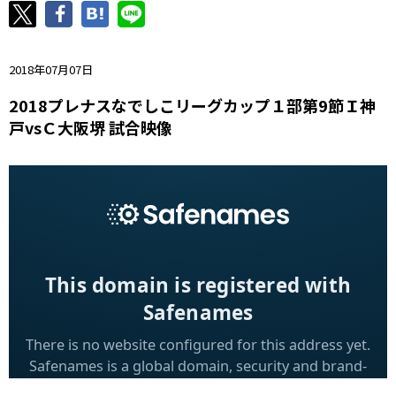
ニッパツ
名古屋
静岡
愛媛Ｌ
2018年07月07日
2018プレナスなでしこリーグカップ１部第9節Ｉ神
戸vsＣ大阪堺 試合映像