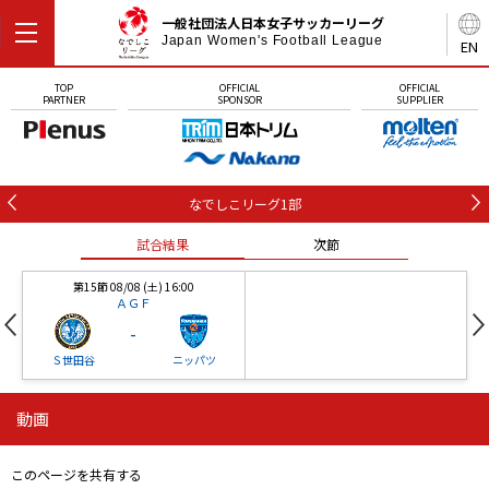
一般社団法人日本女子サッカーリーグ
Japan Women's Football League
EN
TOP
OFFICIAL
OFFICIAL
PARTNER
SPONSOR
SUPPLIER
なでしこリーグ1部
試合結果
次節
第15節 08/08 (土) 16:00
ＡＧＦ
-
Ｓ世田谷
ニッパツ
動画
第16節 09/05 (土) 15:00
第16節 09/05 (土) 15:00
試合結果
次節
ニッパツ
石人の星
-
-
このページを共有する