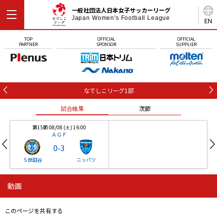
一般社団法人日本女子サッカーリーグ
Japan Women's Football League
EN
TOP
OFFICIAL
OFFICIAL
PARTNER
SPONSOR
SUPPLIER
なでしこリーグ1部
試合結果
次節
第15節 08/08 (土) 16:00
ＡＧＦ
0
-
3
Ｓ世田谷
ニッパツ
動画
第16節 09/05 (土) 15:00
第16節 09/05 (土) 15:00
試合結果
次節
ニッパツ
石人の星
-
-
このページを共有する