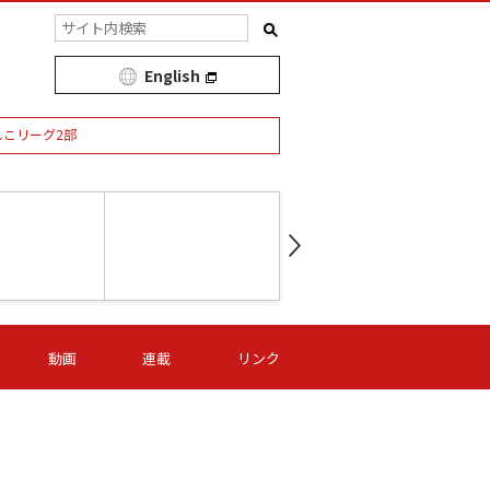
English
しこリーグ2部
第16節 09/05 (土) 15:00
第
ニッパツ
-
ニッパツ
名古屋
/06 (日) 15:00
第16節 09/06 (日) 15:00
第16節 09/05 (土) 15:00
第
動画
連載
リンク
オリプリ
津山
ニッパツ
-
-
-
Ｓ日体大
湯郷ベル
オルカ
ニッパツ
名古屋