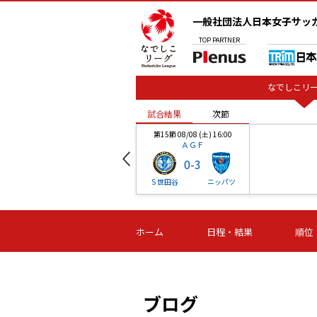
一般社団法人日本女子サッ
TOP
PARTNER
なでしこリー
試合結果
次節
00
第15節 08/08 (土) 16:00
ＡＧＦ
0
-
3
ベル
Ｓ世田谷
ニッパツ
試合結果
次節
00
第16節 09/06 (日) 15:00
第16節 09/05 (土) 15:00
第16節 09/05 (
ホーム
日程・結果
順位
津山
ニッパツ
石人の
-
-
-
体大
湯郷ベル
オルカ
ニッパツ
名古屋
静岡
ブログ