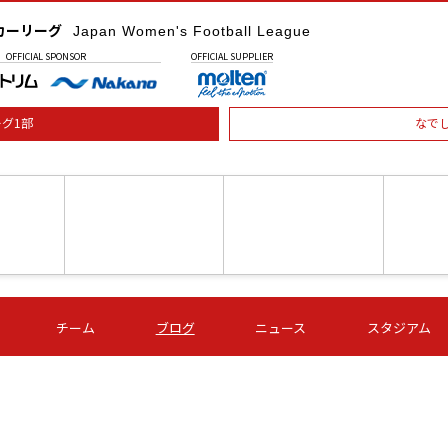
カーリーグ
Japan Women's Football League
OFFICIAL
SPONSOR
OFFICIAL
SUPPLIER
グ1部
なで
土) 15:00
第16節 09/05 (土) 16:00
第16節 09/05 (土) 17:00
第16節 09
チーム
ブログ
ニュース
スタジアム
星
ＡＧＦ
いちご
-
-
愛媛Ｌ
Ｓ世田谷
伊賀ＦＣ
ヴィアマ
Ａハリマ
Ｖ市原Ｌ