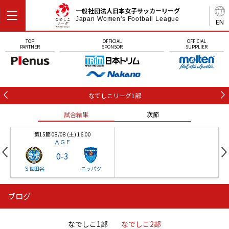
一般社団法人日本女子サッカーリーグ
Japan Women's Football League
EN
TOP
OFFICIAL
OFFICIAL
PARTNER
SPONSOR
SUPPLIER
なでしこリーグ1部
試合結果
次節
第15節 08/08 (土) 16:00
ＡＧＦ
0
-
3
Ｓ世田谷
ニッパツ
ブログ
第16節 09/05 (土) 15:00
第16節 09/05 (土) 15:00
試合結果
次節
ニッパツ
石人の星
-
-
なでしこ1部
なでしこ2部