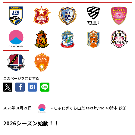
ニッパツ
名古屋
静岡
愛媛Ｌ
このページを共有する
2026年01月21日
ＦＣふじざくら山梨
text by No.40鈴木 紋伽
2026シーズン始動！！