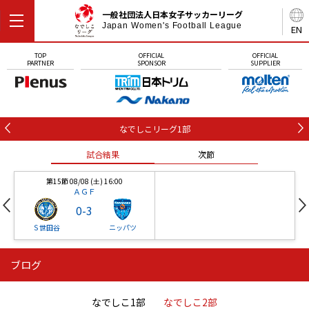
一般社団法人日本女子サッカーリーグ
Japan Women's Football League
EN
TOP
OFFICIAL
OFFICIAL
PARTNER
SPONSOR
SUPPLIER
なでしこリーグ1部
試合結果
次節
第15節 08/08 (土) 16:00
ＡＧＦ
0
-
3
Ｓ世田谷
ニッパツ
ブログ
第16節 09/05 (土) 15:00
第16節 09/05 (土) 15:00
試合結果
次節
ニッパツ
石人の星
-
-
なでしこ1部
なでしこ2部