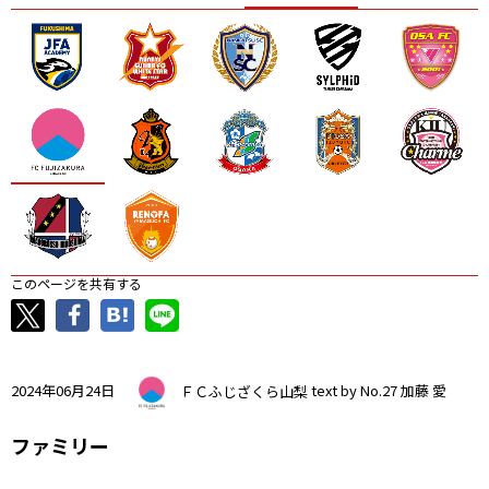
ニッパツ
名古屋
静岡
愛媛Ｌ
このページを共有する
2024年06月24日
ＦＣふじざくら山梨
text by No.27 加藤 愛
ファミリー