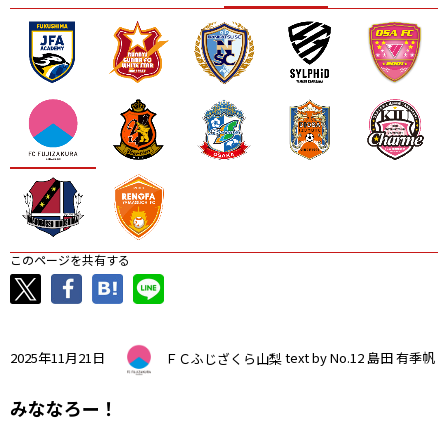
ニッパツ
名古屋
静岡
愛媛Ｌ
このページを共有する
2025年11月21日
ＦＣふじざくら山梨
text by No.12 島田 有季帆
みななろー！