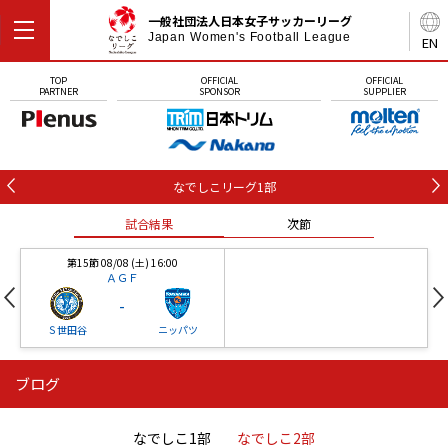
一般社団法人日本女子サッカーリーグ
Japan Women's Football League
EN
TOP
OFFICIAL
OFFICIAL
PARTNER
SPONSOR
SUPPLIER
なでしこリーグ1部
試合結果
次節
第15節 08/08 (土) 16:00
ＡＧＦ
-
Ｓ世田谷
ニッパツ
ブログ
第16節 09/05 (土) 15:00
第16節 09/05 (土) 15:00
試合結果
次節
ニッパツ
石人の星
-
-
なでしこ1部
なでしこ2部