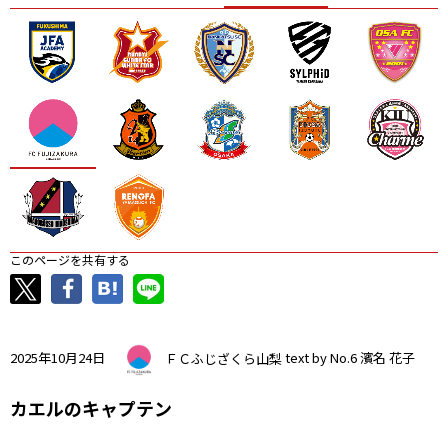
ニッパツ
名古屋
静岡
愛媛Ｌ
このページを共有する
2025年10月24日
ＦＣふじざくら山梨
text by No.6 濱名 花子
カエルのキャプテン