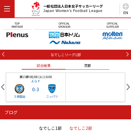
一般社団法人日本女子サッカーリーグ
Japan Women's Football League
EN
TOP
OFFICIAL
OFFICIAL
PARTNER
SPONSOR
SUPPLIER
なでしこリーグ1部
試合結果
次節
第15節 08/08 (土) 16:00
ＡＧＦ
0
-
3
Ｓ世田谷
ニッパツ
ブログ
第16節 09/05 (土) 15:00
第16節 09/05 (土) 15:00
試合結果
次節
ニッパツ
石人の星
-
-
なでしこ1部
なでしこ2部