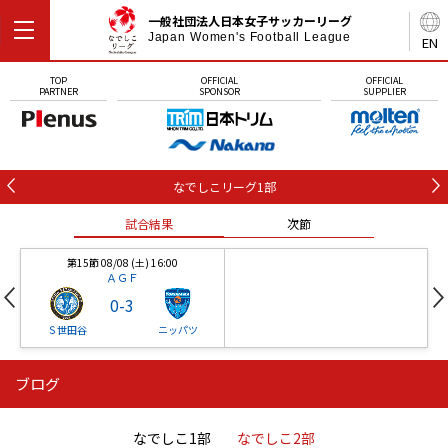
一般社団法人日本女子サッカーリーグ
Japan Women's Football League
EN
TOP
OFFICIAL
OFFICIAL
PARTNER
SPONSOR
SUPPLIER
なでしこリーグ1部
試合結果
次節
第15節 08/08 (土) 16:00
ＡＧＦ
0
-
3
Ｓ世田谷
ニッパツ
ブログ
第16節 09/05 (土) 15:00
第16節 09/05 (土) 15:00
試合結果
次節
ニッパツ
石人の星
-
-
なでしこ1部
なでしこ2部