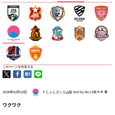
ニッパツ
名古屋
静岡
愛媛Ｌ
このページを共有する
2026年02月16日
ＦＣふじざくら山梨
text by No.13佐々木 葵
ワクワク