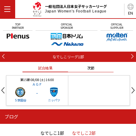
一般社団法人日本女子サッカーリーグ
Japan Women's Football League
EN
TOP
OFFICIAL
OFFICIAL
PARTNER
SPONSOR
SUPPLIER
なでしこリーグ1部
試合結果
次節
第15節 08/08 (土) 16:00
ＡＧＦ
-
Ｓ世田谷
ニッパツ
ブログ
第16節 09/05 (土) 15:00
第16節 09/05 (土) 15:00
試合結果
次節
ニッパツ
石人の星
-
-
なでしこ1部
なでしこ2部