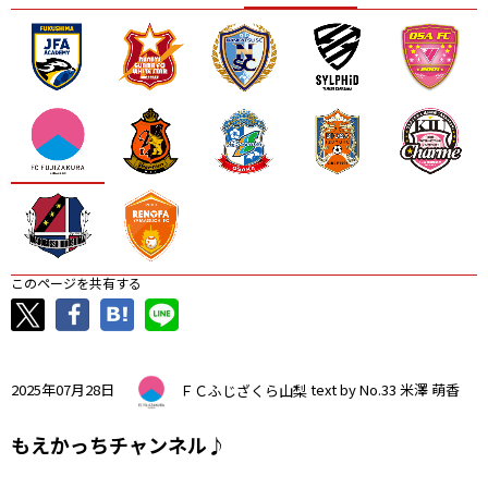
ニッパツ
名古屋
静岡
愛媛Ｌ
このページを共有する
2025年07月28日
ＦＣふじざくら山梨
text by No.33 米澤 萌香
もえかっちチャンネル♪