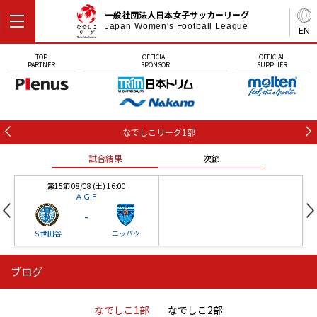
一般社団法人日本女子サッカーリーグ
Japan Women's Football League
EN
TOP
OFFICIAL
OFFICIAL
PARTNER
SPONSOR
SUPPLIER
なでしこリーグ1部
試合結果
次節
第15節 08/08 (土) 16:00
ＡＧＦ
-
Ｓ世田谷
ニッパツ
ブログ
第16節 09/05 (土) 15:00
第16節 09/05 (土) 15:00
試合結果
次節
ニッパツ
石人の星
-
-
なでしこ1部
なでしこ2部