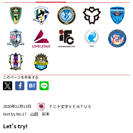
ニッパツ
名古屋
静岡
愛媛Ｌ
このページを共有する
2020年11月13日
ＦＣ十文字ＶＥＮＴＵＳ
text by No.17 山田 彩未
Let's try!