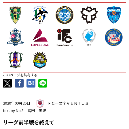
ニッパツ
名古屋
静岡
愛媛Ｌ
このページを共有する
2020年09月26日
ＦＣ十文字ＶＥＮＴＵＳ
text by No.3 冨田 美波
リーグ前半戦を終えて