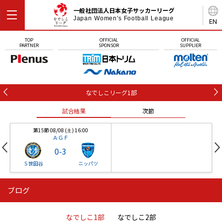
一般社団法人日本女子サッカーリーグ
Japan Women's Football League
EN
TOP
OFFICIAL
OFFICIAL
PARTNER
SPONSOR
SUPPLIER
なでしこリーグ1部
試合結果
次節
第15節 08/08 (土) 16:00
ＡＧＦ
0
-
3
Ｓ世田谷
ニッパツ
ブログ
第16節 09/05 (土) 15:00
第16節 09/05 (土) 15:00
試合結果
次節
ニッパツ
石人の星
-
-
なでしこ1部
なでしこ2部