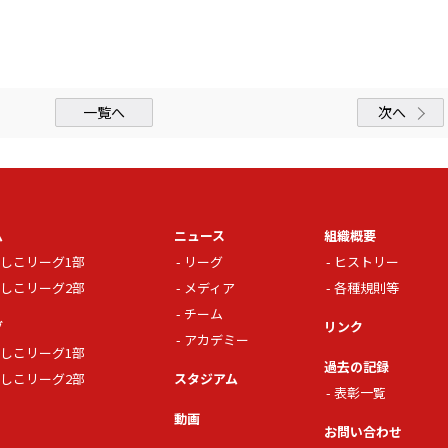
一覧へ
次へ
ム
ニュース
組織概要
しこリーグ1部
リーグ
ヒストリー
しこリーグ2部
メディア
各種規則等
チーム
グ
リンク
アカデミー
しこリーグ1部
過去の記録
しこリーグ2部
スタジアム
表彰一覧
動画
お問い合わせ