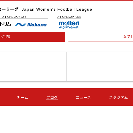
カーリーグ
Japan Women's Football League
OFFICIAL
SPONSOR
OFFICIAL
SUPPLIER
グ1部
なで
土) 15:00
第16節 09/05 (土) 16:00
第16節 09/05 (土) 17:00
第16節 09
チーム
ブログ
ニュース
スタジアム
星
ＡＧＦ
いちご
-
-
愛媛Ｌ
Ｓ世田谷
伊賀ＦＣ
ヴィアマ
Ａハリマ
Ｖ市原Ｌ