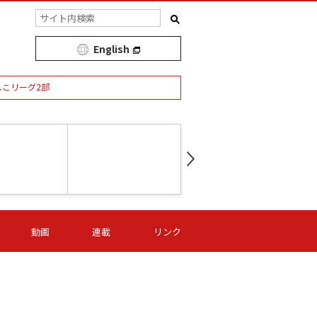
English
しこリーグ2部
第16節 09/05 (土) 15:00
第
ニッパツ
-
ニッパツ
名古屋
/06 (日) 15:00
第16節 09/06 (日) 15:00
第16節 09/05 (土) 15:00
第
動画
連載
リンク
オリプリ
津山
ニッパツ
-
-
-
Ｓ日体大
湯郷ベル
オルカ
ニッパツ
名古屋