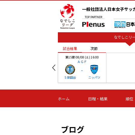
一般社団法人日本女子サッ
TOP
PARTNER
なでしこリー
試合結果
次節
00
第15節 08/08 (土) 16:00
ＡＧＦ
-
ベル
Ｓ世田谷
ニッパツ
試合結果
次節
00
第16節 09/06 (日) 15:00
第16節 09/05 (土) 15:00
第16節 09/05 (
ホーム
日程・結果
順位
津山
ニッパツ
石人の
-
-
-
体大
湯郷ベル
オルカ
ニッパツ
名古屋
静岡
ブログ