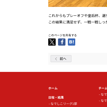
これからもプレーオフや皇后杯、選
この結果に満足せず、一戦一戦しっ
このページを共有する
前へ
ホーム
チー
なで
日程・結果
なで
なでしこリーグ1部