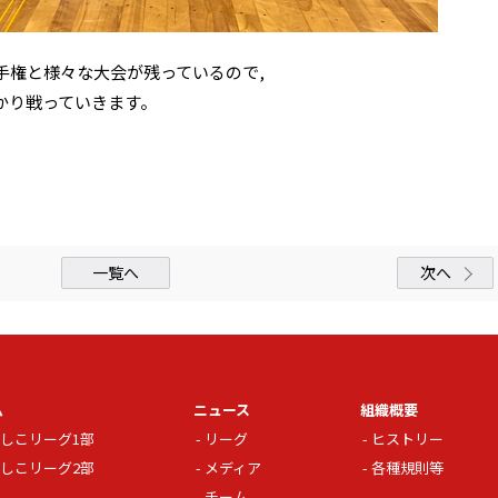
手権と様々な大会が残っているので,
かり戦っていきます。
一覧へ
次へ
ム
ニュース
組織概要
しこリーグ1部
リーグ
ヒストリー
しこリーグ2部
メディア
各種規則等
チーム