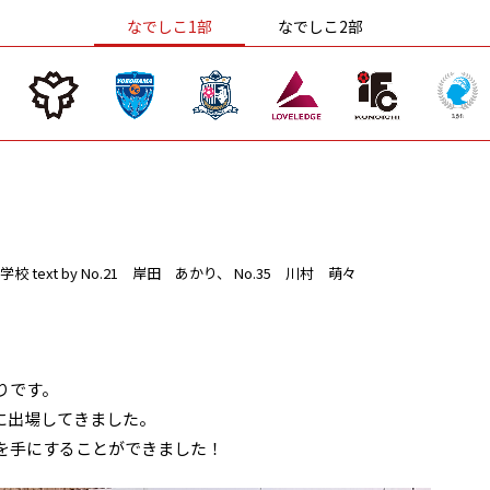
なでしこ1部
なでしこ2部
学校
text by No.21 岸田 あかり、 No.35 川村 萌々
りです。
会に出場してきました。
を手にすることができました！