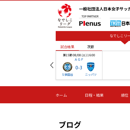
一般社団法人日本女子サッ
TOP
PARTNER
なでしこリー
試合結果
次節
00
第15節 08/08 (土) 16:00
ＡＧＦ
0
-
3
ベル
Ｓ世田谷
ニッパツ
試合結果
次節
00
第16節 09/06 (日) 15:00
第16節 09/05 (土) 15:00
第16節 09/05 (
ホーム
日程・結果
順位
津山
ニッパツ
石人の
-
-
-
体大
湯郷ベル
オルカ
ニッパツ
名古屋
静岡
ブログ