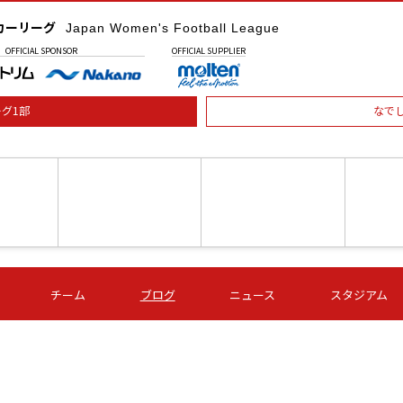
カーリーグ
Japan Women's Football League
OFFICIAL
SPONSOR
OFFICIAL
SUPPLIER
グ1部
なで
土) 15:00
第16節 09/05 (土) 16:00
第16節 09/05 (土) 17:00
第16節 09
チーム
ブログ
ニュース
スタジアム
星
ＡＧＦ
いちご
-
-
愛媛Ｌ
Ｓ世田谷
伊賀ＦＣ
ヴィアマ
Ａハリマ
Ｖ市原Ｌ