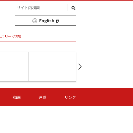
English
しこリーグ2部
第16節 09/05 (土) 15:00
第
ニッパツ
-
ニッパツ
名古屋
/06 (日) 15:00
第16節 09/06 (日) 15:00
第16節 09/05 (土) 15:00
第
動画
連載
リンク
オリプリ
津山
ニッパツ
-
-
-
Ｓ日体大
湯郷ベル
オルカ
ニッパツ
名古屋