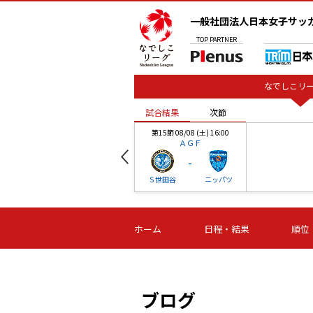
一般社団法人日本女子サッ
TOP
PARTNER
なでしこリー
試合結果
次節
00
第15節 08/08 (土) 16:00
ＡＧＦ
-
ベル
Ｓ世田谷
ニッパツ
試合結果
次節
00
第16節 09/06 (日) 15:00
第16節 09/05 (土) 15:00
第16節 09/05 (
ホーム
日程・結果
順位
津山
ニッパツ
石人の
-
-
-
体大
湯郷ベル
オルカ
ニッパツ
名古屋
静岡
ブログ