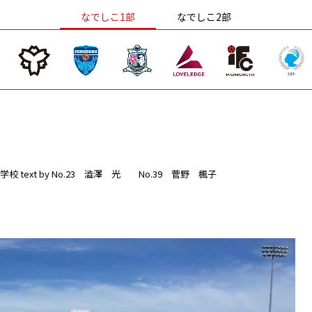
なでしこ1部
なでしこ2部
学校
text by No.23 澁澤 光 No.39 菅野 楓子