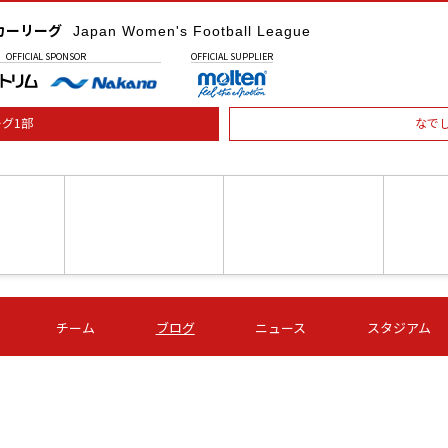
カーリーグ
Japan Women's Football League
OFFICIAL
SPONSOR
OFFICIAL
SUPPLIER
グ1部
なで
土) 15:00
第16節 09/05 (土) 16:00
第16節 09/05 (土) 17:00
第16節 09
チーム
ブログ
ニュース
スタジアム
星
ＡＧＦ
いちご
-
-
愛媛Ｌ
Ｓ世田谷
伊賀ＦＣ
ヴィアマ
Ａハリマ
Ｖ市原Ｌ