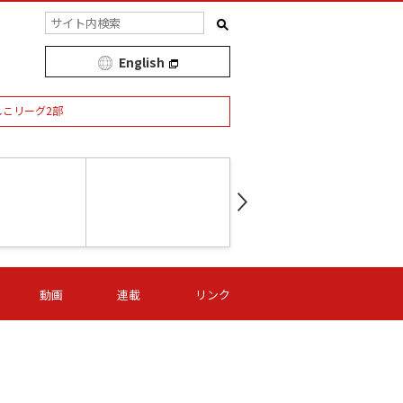
English
しこリーグ2部
第16節 09/05 (土) 15:00
第
ニッパツ
-
ニッパツ
名古屋
/06 (日) 15:00
第16節 09/06 (日) 15:00
第16節 09/05 (土) 15:00
第
動画
連載
リンク
オリプリ
津山
ニッパツ
-
-
-
Ｓ日体大
湯郷ベル
オルカ
ニッパツ
名古屋