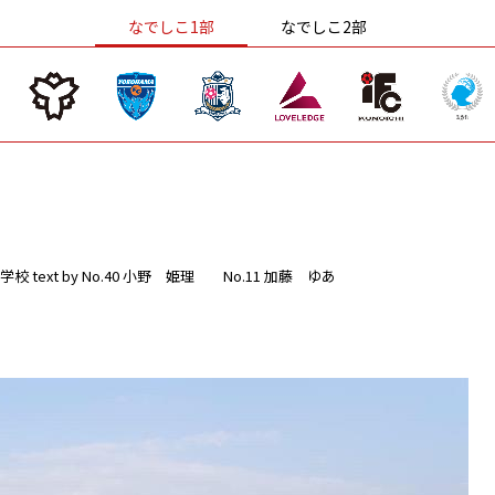
なでしこ1部
なでしこ2部
学校
text by No.40 小野 姫理 No.11 加藤 ゆあ