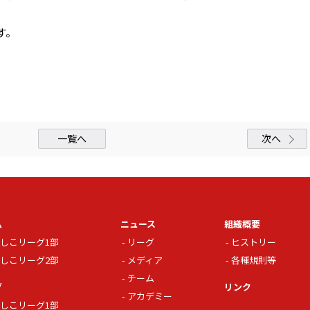
す。
一覧へ
次へ
ム
ニュース
組織概要
しこリーグ1部
リーグ
ヒストリー
しこリーグ2部
メディア
各種規則等
チーム
グ
リンク
アカデミー
しこリーグ1部