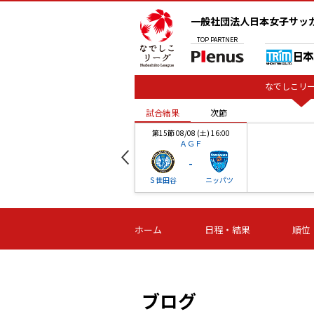
一般社団法人日本女子サッ
TOP
PARTNER
なでしこリー
試合結果
次節
00
第15節 08/08 (土) 16:00
ＡＧＦ
-
ベル
Ｓ世田谷
ニッパツ
試合結果
次節
00
第16節 09/06 (日) 15:00
第16節 09/05 (土) 15:00
第16節 09/05 (
ホーム
日程・結果
順位
津山
ニッパツ
石人の
-
-
-
体大
湯郷ベル
オルカ
ニッパツ
名古屋
静岡
ブログ