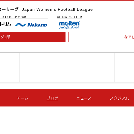
カーリーグ
Japan Women's Football League
OFFICIAL
SPONSOR
OFFICIAL
SUPPLIER
グ1部
なで
土) 15:00
第16節 09/05 (土) 16:00
第16節 09/05 (土) 17:00
第16節 09
チーム
ブログ
ニュース
スタジアム
星
ＡＧＦ
いちご
-
-
愛媛Ｌ
Ｓ世田谷
伊賀ＦＣ
ヴィアマ
Ａハリマ
Ｖ市原Ｌ