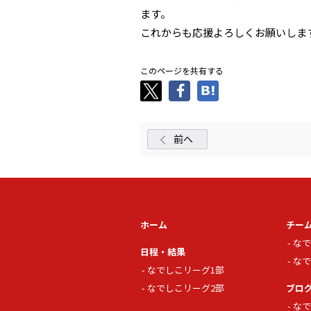
ます。
これからも応援よろしくお願いしま
このページを共有する
前へ
ホーム
チー
なで
日程・結果
なで
なでしこリーグ1部
なでしこリーグ2部
ブロ
なで