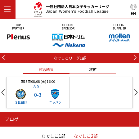
一般社団法人日本女子サッカーリーグ
Japan Women's Football League
EN
TOP
OFFICIAL
OFFICIAL
PARTNER
SPONSOR
SUPPLIER
なでしこリーグ1部
試合結果
次節
第15節 08/08 (土) 16:00
ＡＧＦ
0
-
3
Ｓ世田谷
ニッパツ
ブログ
第16節 09/05 (土) 15:00
第16節 09/05 (土) 15:00
試合結果
次節
ニッパツ
石人の星
-
-
なでしこ1部
なでしこ2部