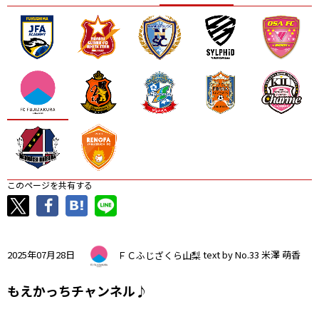
ニッパツ
名古屋
静岡
愛媛Ｌ
このページを共有する
2025年07月28日
ＦＣふじざくら山梨
text by No.33 米澤 萌香
もえかっちチャンネル♪