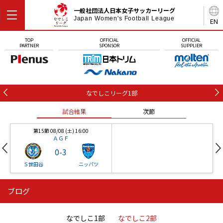
一般社団法人日本女子サッカーリーグ
Japan Women's Football League
EN
TOP
OFFICIAL
OFFICIAL
PARTNER
SPONSOR
SUPPLIER
なでしこリーグ1部
試合結果
次節
第15節 08/08 (土) 16:00
ＡＧＦ
0
-
3
Ｓ世田谷
ニッパツ
ブログ
第16節 09/05 (土) 15:00
第16節 09/05 (土) 15:00
試合結果
次節
ニッパツ
石人の星
-
-
なでしこ1部
なでしこ2部