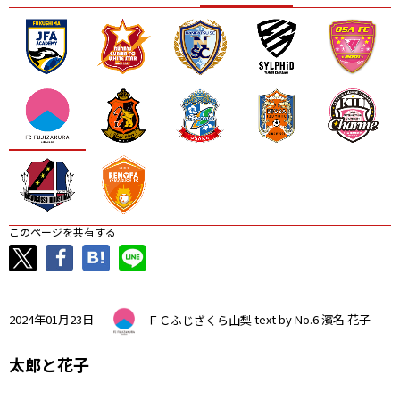
ニッパツ
名古屋
静岡
愛媛Ｌ
このページを共有する
2024年01月23日
ＦＣふじざくら山梨
text by No.6 濱名 花子
太郎と花子