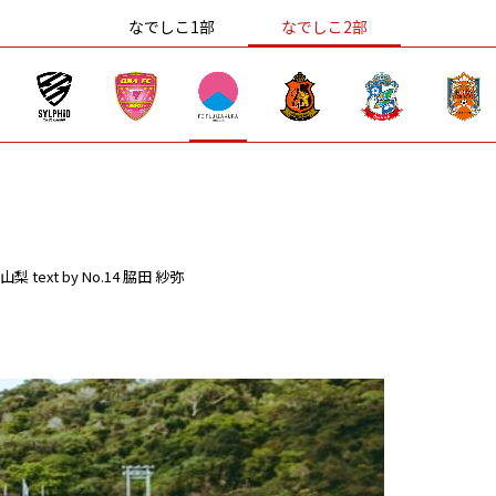
なでしこ1部
なでしこ2部
山梨
text by No.14 脇田 紗弥