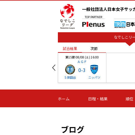
一般社団法人日本女子サッ
TOP
PARTNER
なでしこリー
試合結果
次節
00
第15節 08/08 (土) 16:00
ＡＧＦ
0
-
3
ベル
Ｓ世田谷
ニッパツ
試合結果
次節
00
第16節 09/06 (日) 15:00
第16節 09/05 (土) 15:00
第16節 09/05 (
ホーム
日程・結果
順位
津山
ニッパツ
石人の
-
-
-
体大
湯郷ベル
オルカ
ニッパツ
名古屋
静岡
ブログ