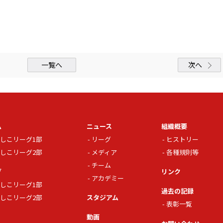
一覧へ
次へ
ム
ニュース
組織概要
しこリーグ1部
リーグ
ヒストリー
しこリーグ2部
メディア
各種規則等
チーム
グ
リンク
アカデミー
しこリーグ1部
過去の記録
しこリーグ2部
スタジアム
表彰一覧
動画