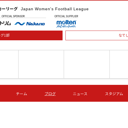
カーリーグ
Japan Women's Football League
OFFICIAL
SPONSOR
OFFICIAL
SUPPLIER
グ1部
なで
土) 15:00
第16節 09/05 (土) 16:00
第16節 09/05 (土) 17:00
第16節 09
チーム
ブログ
ニュース
スタジアム
星
ＡＧＦ
いちご
-
-
愛媛Ｌ
Ｓ世田谷
伊賀ＦＣ
ヴィアマ
Ａハリマ
Ｖ市原Ｌ