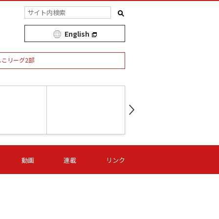
English
しこリーグ2部
第16節 09/05 (土) 15:00
第
ニッパツ
-
ニッパツ
名古屋
/06 (日) 15:00
第16節 09/06 (日) 15:00
第16節 09/05 (土) 15:00
第
動画
連載
リンク
オリプリ
津山
ニッパツ
-
-
-
Ｓ日体大
湯郷ベル
オルカ
ニッパツ
名古屋