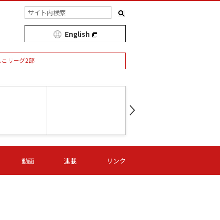
English
しこリーグ2部
第16節 09/05 (土) 15:00
第
ニッパツ
-
ニッパツ
名古屋
/06 (日) 15:00
第16節 09/06 (日) 15:00
第16節 09/05 (土) 15:00
第
動画
連載
リンク
オリプリ
津山
ニッパツ
-
-
-
Ｓ日体大
湯郷ベル
オルカ
ニッパツ
名古屋