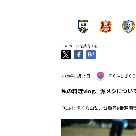
このページを共有する
2024年12月19日
ＦＣふじざくら
私の料理vlog、源メシについ
FCふじざくら山梨、背番号8番源関