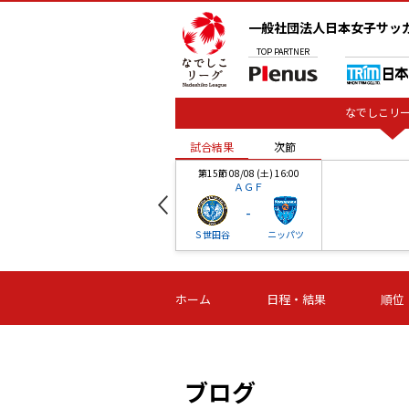
一般社団法人日本女子サッ
TOP
PARTNER
なでしこリー
試合結果
次節
00
第15節 08/08 (土) 16:00
ＡＧＦ
-
ベル
Ｓ世田谷
ニッパツ
試合結果
次節
00
第16節 09/06 (日) 15:00
第16節 09/05 (土) 15:00
第16節 09/05 (
ホーム
日程・結果
順位
津山
ニッパツ
石人の
-
-
-
体大
湯郷ベル
オルカ
ニッパツ
名古屋
静岡
ブログ