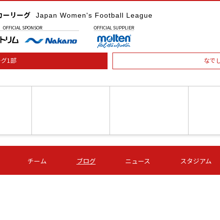
カーリーグ
Japan Women's Football League
OFFICIAL
SPONSOR
OFFICIAL
SUPPLIER
グ1部
なで
土) 15:00
第16節 09/05 (土) 16:00
第16節 09/05 (土) 17:00
第16節 09
チーム
ブログ
ニュース
スタジアム
星
ＡＧＦ
いちご
-
-
愛媛Ｌ
Ｓ世田谷
伊賀ＦＣ
ヴィアマ
Ａハリマ
Ｖ市原Ｌ