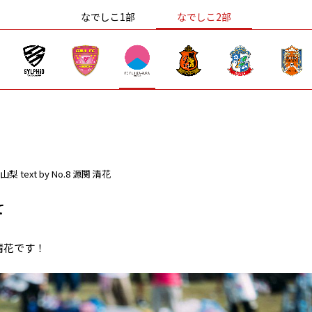
なでしこ1部
なでしこ2部
山梨
text by No.8 源関 清花
て
清花です！