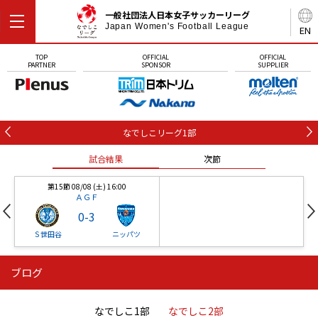
一般社団法人日本女子サッカーリーグ
Japan Women's Football League
EN
TOP
OFFICIAL
OFFICIAL
PARTNER
SPONSOR
SUPPLIER
なでしこリーグ1部
試合結果
次節
第15節 08/08 (土) 16:00
ＡＧＦ
0
-
3
Ｓ世田谷
ニッパツ
ブログ
第16節 09/05 (土) 15:00
第16節 09/05 (土) 15:00
試合結果
次節
ニッパツ
石人の星
-
-
なでしこ1部
なでしこ2部