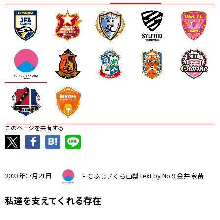
ニッパツ
名古屋
静岡
愛媛Ｌ
このページを共有する
2023年07月21日
ＦＣふじざくら山梨
text by No.9 金井 奈苗
私達を支えてくれる存在